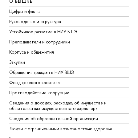
О ВЫШКЕ
Цифры и факты
Л
Руководство и структура
Д
Устойчивое развитие в НИУ ВШЭ
О
Преподаватели и сотрудники
П
Корпуса и общежития
В
Закупки
П
Обращения граждан в НИУ ВШЭ
А
Фонд целевого капитала
Д
Противодействие коррупции
Ц
Сведения о доходах, расходах, об имуществе и
Б
обязательствах имущественного характера
О
Сведения об образовательной организации
О
Людям с ограниченными возможностями здоровья