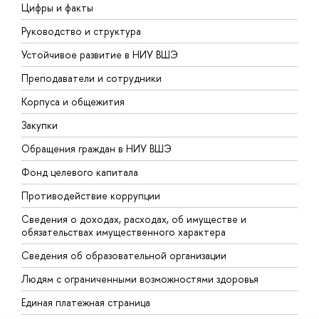
Цифры и факты
Л
Руководство и структура
Д
Устойчивое развитие в НИУ ВШЭ
О
Преподаватели и сотрудники
П
Корпуса и общежития
В
Закупки
П
Обращения граждан в НИУ ВШЭ
А
Фонд целевого капитала
Д
Противодействие коррупции
Ц
Сведения о доходах, расходах, об имуществе и
Б
обязательствах имущественного характера
О
Сведения об образовательной организации
О
Людям с ограниченными возможностями здоровья
Единая платежная страница