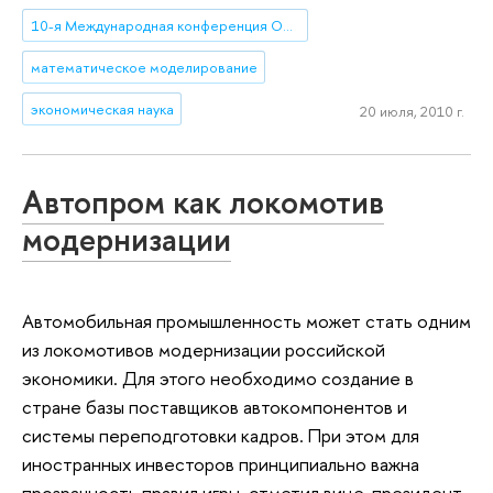
10-я Международная конференция Общества по исследованию социального выбора и благосостояния (10-th International Meeting of the Society for Social Choice and Welfare)
математическое моделирование
экономическая наука
20 июля, 2010 г.
Автопром как локомотив
модернизации
Автомобильная промышленность может стать одним
из локомотивов модернизации российской
экономики. Для этого необходимо создание в
стране базы поставщиков автокомпонентов и
системы переподготовки кадров. При этом для
иностранных инвесторов принципиально важна
прозрачность правил игры, отметил вице-президент