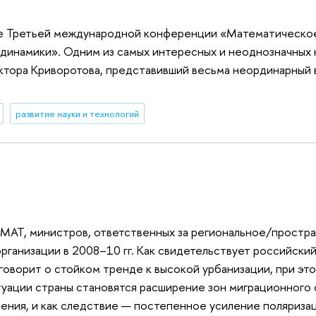
ве Третьей международной конференции «Математическо
динамики». Одним из самых интересных и неоднозначных 
ктора Криворотова, представивший весьма неординарный в
развитие науки и технологий
МАТ, министров, ответственных за региональное/простр
рганизации в 2008–10 гг. Как свидетельствует российский
говорит о стойком тренде к высокой урбанизации, при эт
уации страны становятся расширение зон миграционного 
ения, и как следствие — постепенное усиление поляриза