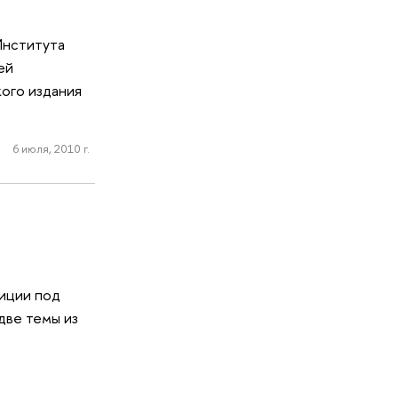
Института
ей
ого издания
6 июля, 2010 г.
иции под
две темы из