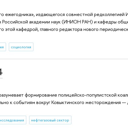
го ежегодника», издающегося совместной редколлегией 
м Российской академии наук (ИНИОН РАН) и кафедры общ
 этой кафедрой, главного редактора нового периодическ
ия
социология
4
разумевает формирование полицейско-популистской коал
ьно к событиям вокруг Ковыктинского месторождения — 
исследования
нефтегазовый сектор