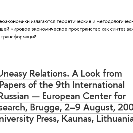
геоэкономики излагаются теоретические и методологичес
ающей мировое экономическое пространство как синтез в
х трансформаций.
Uneasy Relations. A Look from
apers of the 9th International
 Russian — European Center for
esearch, Brugge, 2–9 August, 20
versity Press, Kaunas, Lithuania