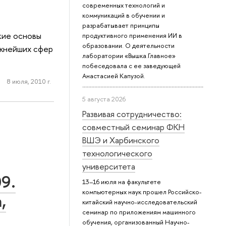
современных технологий и
коммуникаций в обучении и
разрабатывает принципы
кие основы
продуктивного применения ИИ в
образовании. О деятельности
ажнейших сфер
лаборатории «Вышка.Главное»
побеседовала с ее заведующей
Анастасией Капузой.
8 июля, 2010 г.
5 августа 2026
Развивая сотрудничество:
совместный семинар ФКН
ВШЭ и Харбинского
технологического
университета
09.
13–16 июля на факультете
компьютерных наук прошел Российско-
,
китайский научно-исследовательский
семинар по приложениям машинного
обучения, организованный Научно-