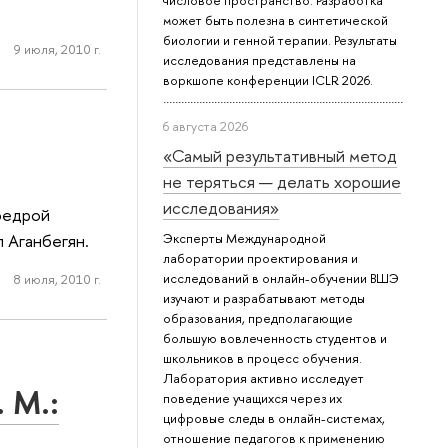
числовое пространство. Разработка
может быть полезна в синтетической
биологии и генной терапии. Результаты
9 июля, 2010 г.
исследования представлены на
воркшопе конференции ICLR 2026.
6 августа 2026
«Самый результативный метод
не теряться — делать хорошие
исследования»
афедрой
 Аганбегян.
Эксперты Международной
лаборатории проектирования и
исследований в онлайн-обучении ВШЭ
8 июля, 2010 г.
изучают и разрабатывают методы
образования, предполагающие
большую вовлеченность студентов и
школьников в процесс обучения.
Лаборатория активно исследует
 М.:
поведение учащихся через их
цифровые следы в онлайн-системах,
отношение педагогов к применению