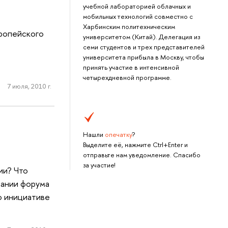
учебной лабораторией облачных и
мобильных технологий совместно с
Харбинским политехническим
ропейского
университетом (Китай). Делегация из
семи студентов и трех представителей
университета прибыла в Москву, чтобы
принять участие в интенсивной
четырехдневной программе.
7 июля, 2010 г.
Нашли
опечатку
?
Выделите её, нажмите Ctrl+Enter и
отправьте нам уведомление. Спасибо
за участие!
ии? Что
дании форума
о инициативе