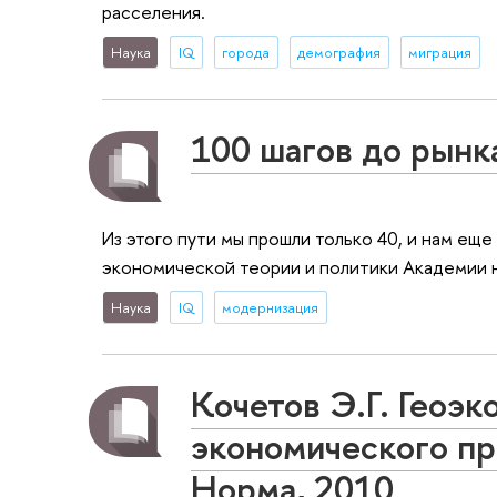
расселения.
Наука
IQ
города
демография
миграция
100 шагов до рынк
Из этого пути мы прошли только 40, и нам е
экономической теории и политики Академии н
Наука
IQ
модернизация
Кочетов Э.Г. Геоэ
экономического пр
Норма, 2010