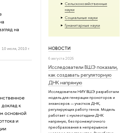
Сельскохозяйственные
науки
е
Социальные науки
на
Гуманитарные науки
згляд на
НОВОСТИ
10 июля, 2010 г.
6 августа 2026
Исследователи ВШЭ показали,
как создавать регуляторную
ДНК напрямую
Исследователи НИУ ВШЭ разработали
анственное
модель для генерации промоторов и
энхансеров — участков ДНК,
 доклад к
регулирующих работу генов. Модель
ом основной
работает с нуклеотидами ДНК
оттока и
напрямую, без промежуточного
преобразования в непрерывное
ции