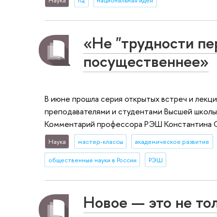
Наука
IQ
национальная идея
«Не "трудности пер
посущественнее»
В июне прошла серия открытых встреч и лек
преподавателями и студентами Высшей школы
Комментарий профессора РЭШ Константина 
Наука
мастер-классы
академическое развитие
общественные науки в России
РЭШ
Новое — это не то