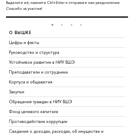
Выделите её, нажмите Ctrl+Enter и отправьте нам уведомление.
Спасибо за участие!
О ВЫШКЕ
Цифры и факты
Л
Руководство и структура
Д
Устойчивое развитие в НИУ ВШЭ
О
Преподаватели и сотрудники
П
Корпуса и общежития
В
Закупки
П
Обращения граждан в НИУ ВШЭ
А
Фонд целевого капитала
Д
Противодействие коррупции
Ц
Сведения о доходах, расходах, об имуществе и
Б