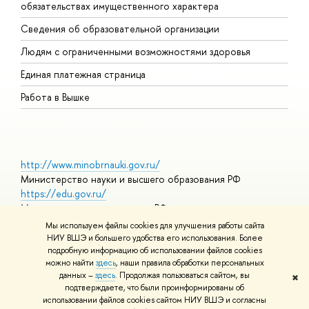
обязательствах имущественного характера
О
Сведения об образовательной организации
О
Людям с ограниченными возможностями здоровья
Единая платежная страница
Работа в Вышке
http://www.minobrnauki.gov.ru/
Министерство науки и высшего образования РФ
https://edu.gov.ru/
Министерство просвещения РФ
https://elearning.hse.ru/mooc
Мы используем файлы cookies для улучшения работы сайта
Массовые открытые онлайн-курсы
НИУ ВШЭ и большего удобства его использования. Более
подробную информацию об использовании файлов cookies
можно найти
здесь
, наши правила обработки персональных
данных –
здесь
. Продолжая пользоваться сайтом, вы
✖
© НИУ ВШЭ 1993–2026
Адреса и контакты
Условия
подтверждаете, что были проинформированы об
использования материалов
Политика конфиденциальности
Карта
использовании файлов cookies сайтом НИУ ВШЭ и согласны
сайта