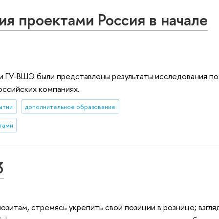
ия проектами Россия в начале
и ГУ-ВШЭ были представлены результаты исследования п
оссийских компаниях.
ытии
дополнительное образование
тами
3
зитам, стремясь укрепить свои позиции в рознице; взгля