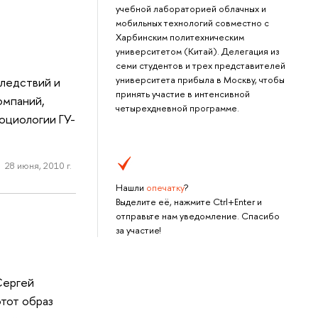
учебной лабораторией облачных и
мобильных технологий совместно с
Харбинским политехническим
университетом (Китай). Делегация из
семи студентов и трех представителей
университета прибыла в Москву, чтобы
следствий и
принять участие в интенсивной
омпаний,
четырехдневной программе.
оциологии ГУ-
28 июня, 2010 г.
Нашли
опечатку
?
Выделите её, нажмите Ctrl+Enter и
отправьте нам уведомление. Спасибо
за участие!
Сергей
этот образ