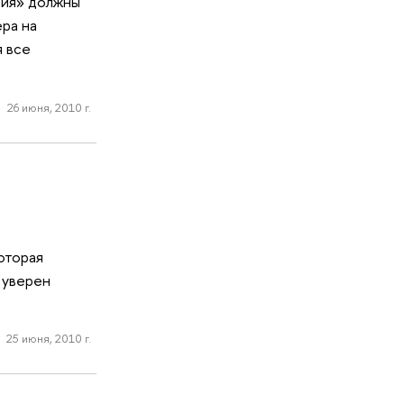
ния» должны
ра на
я все
26 июня, 2010 г.
оторая
 уверен
25 июня, 2010 г.