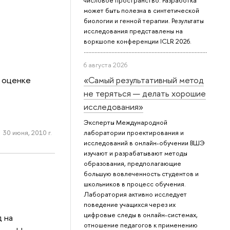
числовое пространство. Разработка
может быть полезна в синтетической
биологии и генной терапии. Результаты
исследования представлены на
воркшопе конференции ICLR 2026.
6 августа 2026
о оценке
«Самый результативный метод
не теряться — делать хорошие
исследования»
Эксперты Международной
30 июня, 2010 г.
лаборатории проектирования и
исследований в онлайн-обучении ВШЭ
изучают и разрабатывают методы
образования, предполагающие
большую вовлеченность студентов и
школьников в процесс обучения.
Лаборатория активно исследует
поведение учащихся через их
цифровые следы в онлайн-системах,
д на
отношение педагогов к применению