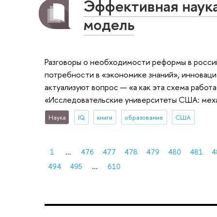
Эффективная наука
модель
Разговоры о необходимости реформы в россий
потребности в «экономике знаний», инноваци
актуализуют вопрос — «а как эта схема рабо
«Исследовательские университеты США: механ
Наука
IQ
книги
образование
США
1
...
476
477
478
479
480
481
4
494
495
...
610