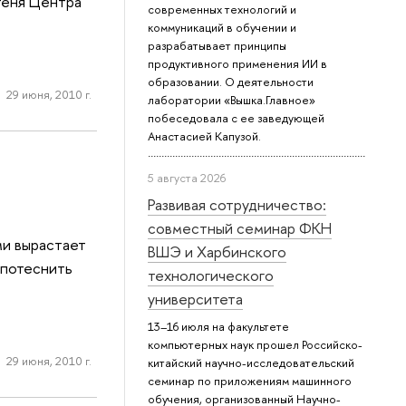
теня Центра
современных технологий и
коммуникаций в обучении и
разрабатывает принципы
продуктивного применения ИИ в
образовании. О деятельности
29 июня, 2010 г.
лаборатории «Вышка.Главное»
побеседовала с ее заведующей
Анастасией Капузой.
5 августа 2026
Развивая сотрудничество:
совместный семинар ФКН
ми вырастает
ВШЭ и Харбинского
 потеснить
технологического
университета
13–16 июля на факультете
компьютерных наук прошел Российско-
29 июня, 2010 г.
китайский научно-исследовательский
семинар по приложениям машинного
обучения, организованный Научно-