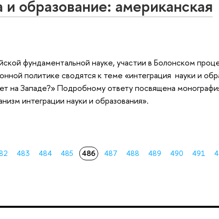
 и образование: американская
ской фундаментальной науке, участии в Болонском проц
онной политике сводятся к теме «интеграция науки и обр
тает на Западе?» Подробному ответу посвящена монографи
изм интеграции науки и образования».
82
483
484
485
486
487
488
489
490
491
4