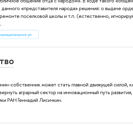
публичное общение отца с народом». В ходе такого «обще
данного «представителя народа» решения: о выдаче орде
 ремонте поселковой школы и т.п. (естественно, игнориру
.
государственное и муниципальное управление
тво
нин-собственник может стать главной движущей силой, к
вернуть аграрный сектор на инновационный путь развития,
ики РАН Геннадий Лисичкин.