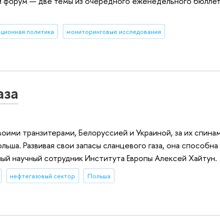
 форум — две темы из очередного еженедельного бюлле
ционная политика
мониторинговые исследования
аза
оими транзитерами, Белоруссией и Украиной, за их спина
ьша. Развивая свои запасы сланцевого газа, она способна
ный научный сотрудник Института Европы Алексей Хайтун.
нефтегазовый сектор
Польша