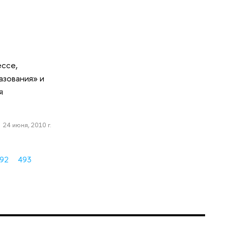
ессе,
азования» и
я
24 июня, 2010 г.
92
493