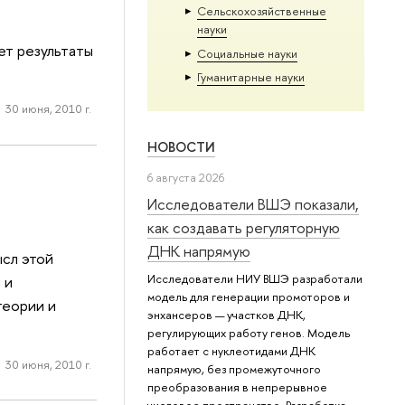
Сельскохозяйственные
науки
ет результаты
Социальные науки
Гуманитарные науки
30 июня, 2010 г.
НОВОСТИ
6 августа 2026
Исследователи ВШЭ показали,
как создавать регуляторную
ДНК напрямую
сл этой
Исследователи НИУ ВШЭ разработали
 и
модель для генерации промоторов и
теории и
энхансеров — участков ДНК,
регулирующих работу генов. Модель
работает с нуклеотидами ДНК
30 июня, 2010 г.
напрямую, без промежуточного
преобразования в непрерывное