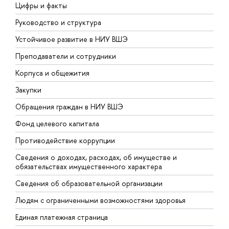
Цифры и факты
Л
Руководство и структура
Д
Устойчивое развитие в НИУ ВШЭ
О
Преподаватели и сотрудники
П
Корпуса и общежития
В
Закупки
П
Обращения граждан в НИУ ВШЭ
А
Фонд целевого капитала
Д
Противодействие коррупции
Ц
Сведения о доходах, расходах, об имуществе и
Б
обязательствах имущественного характера
О
Сведения об образовательной организации
О
Людям с ограниченными возможностями здоровья
Единая платежная страница