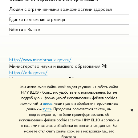
О
Людям с ограниченными возможностями здоровья
Единая платежная страница
Работа в Вышке
http://www.minobrnauki.gov.ru/
Министерство науки и высшего образования РФ
https://edu.gov.ru/
Министерство просвещения РФ
https://elearning.hse.ru/mooc
Мы используем файлы cookies для улучшения работы сайта
Массовые открытые онлайн-курсы
НИУ ВШЭ и большего удобства его использования. Более
подробную информацию об использовании файлов cookies
можно найти
здесь
, наши правила обработки персональных
данных –
здесь
. Продолжая пользоваться сайтом, вы
✖
© НИУ ВШЭ 1993–2026
Адреса и контакты
Условия
подтверждаете, что были проинформированы об
использования материалов
Политика конфиденциальности
Карта
использовании файлов cookies сайтом НИУ ВШЭ и согласны
сайта
с нашими правилами обработки персональных данных. Вы
Шрифты HSE Sans и HSE Slab разработаны в
Школе дизайна НИУ
можете отключить файлы cookies в настройках Вашего
ВШЭ
браузера.