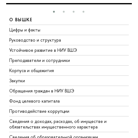
О ВЫШКЕ
Цифры и факты
Л
Руководство и структура
Д
Устойчивое развитие в НИУ ВШЭ
О
Преподаватели и сотрудники
П
Корпуса и общежития
В
Закупки
П
Обращения граждан в НИУ ВШЭ
А
Фонд целевого капитала
Д
Противодействие коррупции
Ц
Сведения о доходах, расходах, об имуществе и
Б
обязательствах имущественного характера
О
Сведения об образовательной организации