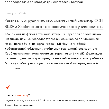
побеседовала с ее заведующей Анастасией Капузой.
5 августа 2026
Развивая сотрудничество: совместный семинар ФКН
ВШЭ и Харбинского технологического университета
13–16 июля на факультете компьютерных наук прошел Российско-
китайский научно-исследовательский семинар по приложениям
машинного обучения, организованный Научно-учебной
лабораторией облачных и мобильных технологий совместно с
Харбинским политехническим университетом (Китай). Делегация
из семи студентов и трех представителей университета прибыла в
Москву, чтобы принять участие в интенсивной четырехдневной
программе.
Нашли
опечатку
?
Выделите её, нажмите Ctrl+Enter и отправьте нам уведомление.
Спасибо за участие!