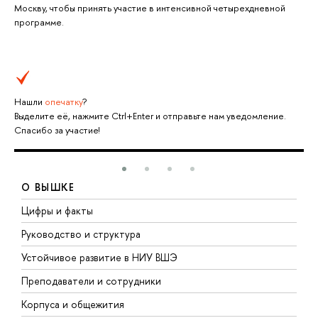
Москву, чтобы принять участие в интенсивной четырехдневной
программе.
Нашли
опечатку
?
Выделите её, нажмите Ctrl+Enter и отправьте нам уведомление.
Спасибо за участие!
О ВЫШКЕ
Цифры и факты
Л
Руководство и структура
Д
Устойчивое развитие в НИУ ВШЭ
О
Преподаватели и сотрудники
П
Корпуса и общежития
В