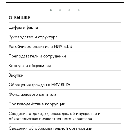
О ВЫШКЕ
Цифры и факты
Л
Руководство и структура
Д
Устойчивое развитие в НИУ ВШЭ
О
Преподаватели и сотрудники
П
Корпуса и общежития
В
Закупки
П
Обращения граждан в НИУ ВШЭ
А
Фонд целевого капитала
Д
Противодействие коррупции
Ц
Сведения о доходах, расходах, об имуществе и
Б
обязательствах имущественного характера
О
Сведения об образовательной организации