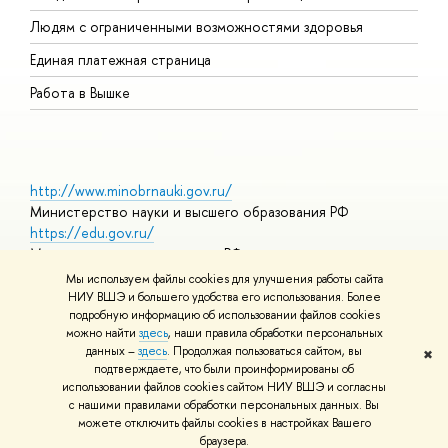
О
Людям с ограниченными возможностями здоровья
Единая платежная страница
Работа в Вышке
http://www.minobrnauki.gov.ru/
Министерство науки и высшего образования РФ
https://edu.gov.ru/
Министерство просвещения РФ
https://elearning.hse.ru/mooc
Мы используем файлы cookies для улучшения работы сайта
Массовые открытые онлайн-курсы
НИУ ВШЭ и большего удобства его использования. Более
подробную информацию об использовании файлов cookies
можно найти
здесь
, наши правила обработки персональных
данных –
здесь
. Продолжая пользоваться сайтом, вы
✖
© НИУ ВШЭ 1993–2026
Адреса и контакты
Условия
подтверждаете, что были проинформированы об
использования материалов
Политика конфиденциальности
Карта
использовании файлов cookies сайтом НИУ ВШЭ и согласны
сайта
с нашими правилами обработки персональных данных. Вы
Шрифты HSE Sans и HSE Slab разработаны в
Школе дизайна НИУ
можете отключить файлы cookies в настройках Вашего
ВШЭ
браузера.