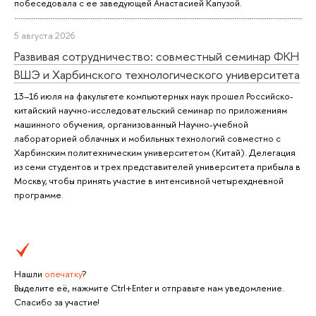
побеседовала с ее заведующей Анастасией Капузой.
5 августа 2026
Развивая сотрудничество: совместный семинар ФКН
ВШЭ и Харбинского технологического университета
13–16 июля на факультете компьютерных наук прошел Российско-
китайский научно-исследовательский семинар по приложениям
машинного обучения, организованный Научно-учебной
лабораторией облачных и мобильных технологий совместно с
Харбинским политехническим университетом (Китай). Делегация
из семи студентов и трех представителей университета прибыла в
Москву, чтобы принять участие в интенсивной четырехдневной
программе.
Нашли
опечатку
?
Выделите её, нажмите Ctrl+Enter и отправьте нам уведомление.
Спасибо за участие!