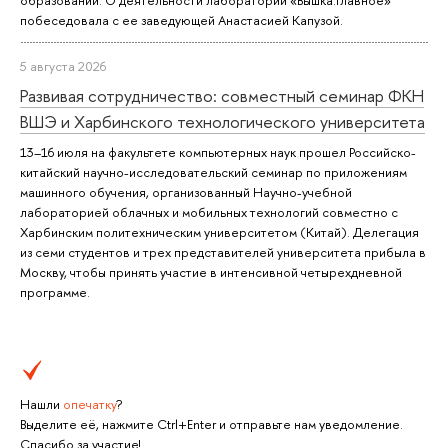
образовании. О деятельности лаборатории «Вышка.Главное»
побеседовала с ее заведующей Анастасией Капузой.
5 августа 2026
Развивая сотрудничество: совместный семинар ФКН
ВШЭ и Харбинского технологического университета
13–16 июля на факультете компьютерных наук прошел Российско-
китайский научно-исследовательский семинар по приложениям
машинного обучения, организованный Научно-учебной
лабораторией облачных и мобильных технологий совместно с
Харбинским политехническим университетом (Китай). Делегация
из семи студентов и трех представителей университета прибыла в
Москву, чтобы принять участие в интенсивной четырехдневной
программе.
Нашли
опечатку
?
Выделите её, нажмите Ctrl+Enter и отправьте нам уведомление.
Спасибо за участие!