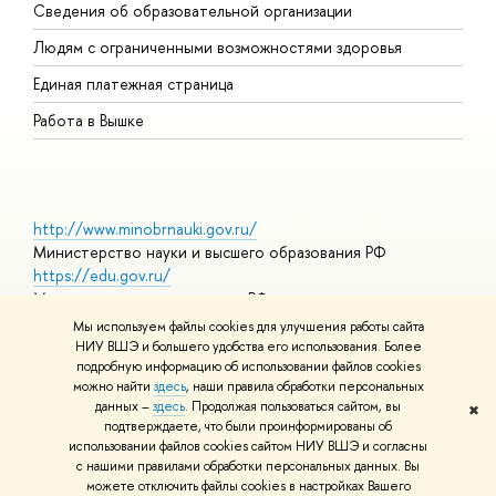
Сведения об образовательной организации
О
Людям с ограниченными возможностями здоровья
Единая платежная страница
Работа в Вышке
http://www.minobrnauki.gov.ru/
Министерство науки и высшего образования РФ
https://edu.gov.ru/
Министерство просвещения РФ
https://elearning.hse.ru/mooc
Мы используем файлы cookies для улучшения работы сайта
Массовые открытые онлайн-курсы
НИУ ВШЭ и большего удобства его использования. Более
подробную информацию об использовании файлов cookies
можно найти
здесь
, наши правила обработки персональных
данных –
здесь
. Продолжая пользоваться сайтом, вы
✖
© НИУ ВШЭ 1993–2026
Адреса и контакты
Условия
подтверждаете, что были проинформированы об
использования материалов
Политика конфиденциальности
Карта
использовании файлов cookies сайтом НИУ ВШЭ и согласны
сайта
с нашими правилами обработки персональных данных. Вы
Шрифты HSE Sans и HSE Slab разработаны в
Школе дизайна НИУ
можете отключить файлы cookies в настройках Вашего