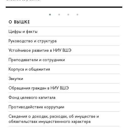
О ВЫШКЕ
Цифры и факты
Л
Руководство и структура
Д
Устойчивое развитие в НИУ ВШЭ
О
Преподаватели и сотрудники
П
Корпуса и общежития
В
Закупки
П
Обращения граждан в НИУ ВШЭ
А
Фонд целевого капитала
Д
Противодействие коррупции
Ц
Сведения о доходах, расходах, об имуществе и
Б
обязательствах имущественного характера
О