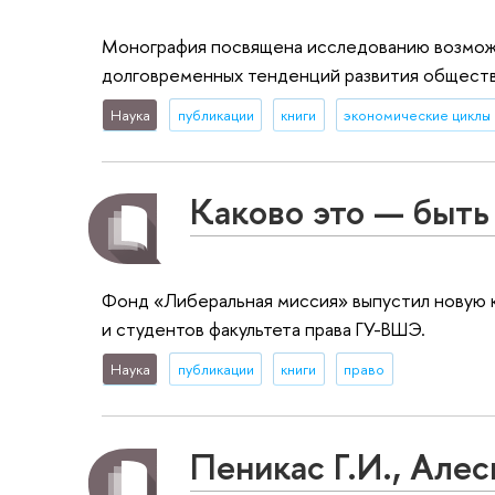
Монография посвящена исследованию возмож
долговременных тенден­ций развития обществ
Наука
публикации
книги
экономические циклы
Каково это — быть
Фонд «Либеральная миссия» выпустил новую 
и студентов факультета права ГУ-ВШЭ.
Наука
публикации
книги
право
Пеникас Г.И., Алес