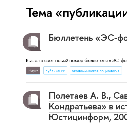
Тема «публикаци
Бюллетень «ЭС-ф
Вышел в свет новый номер бюллетеня «ЭС-фор
Наука
публикации
экономическая социология
Полетаев А. В., С
Кондратьева» в ис
Юстицинформ, 20