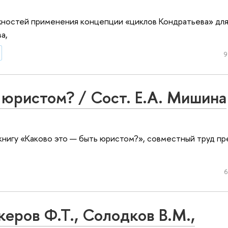
ностей применения концепции «циклов Кондратьева» для
а,
9
 юристом? / Сост. Е.А. Мишина
книгу «Каково это — быть юристом?», совместный труд п
6
керов Ф.Т., Солодков В.М.,