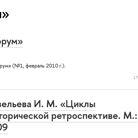
и»
орум»
ум» (№1, февраль 2010 г.).
17
авельева И. М. «Циклы
торической ретроспективе. М.:
09