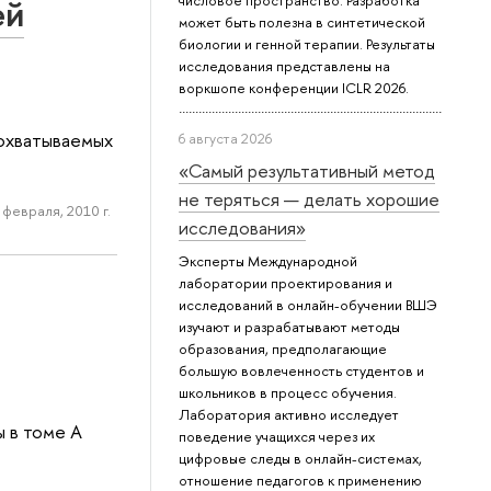
ей
числовое пространство. Разработка
может быть полезна в синтетической
биологии и генной терапии. Результаты
исследования представлены на
воркшопе конференции ICLR 2026.
 охватываемых
6 августа 2026
«Самый результативный метод
не теряться — делать хорошие
 февраля, 2010 г.
исследования»
Эксперты Международной
лаборатории проектирования и
исследований в онлайн-обучении ВШЭ
изучают и разрабатывают методы
образования, предполагающие
большую вовлеченность студентов и
школьников в процесс обучения.
Лаборатория активно исследует
 в томе А
поведение учащихся через их
цифровые следы в онлайн-системах,
отношение педагогов к применению