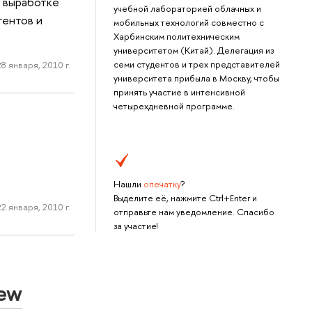
е выработке
учебной лабораторией облачных и
гентов и
мобильных технологий совместно с
Харбинским политехническим
университетом (Китай). Делегация из
семи студентов и трех представителей
28 января, 2010 г.
университета прибыла в Москву, чтобы
принять участие в интенсивной
четырехдневной программе.
Нашли
опечатку
?
Выделите её, нажмите Ctrl+Enter и
22 января, 2010 г.
отправьте нам уведомление. Спасибо
за участие!
New