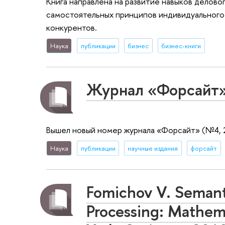
Книга направлена на развитие навыков делов
самостоятельных принципов индивидуального
конкурентов.
Наука
публикации
бизнес
бизнес-книги
Журнал «Форсайт»
Вышел новый номер журнала «Форсайт» (№4, 
Наука
публикации
научные издания
форсайт
Fomichov V. Semant
Processing: Mathem