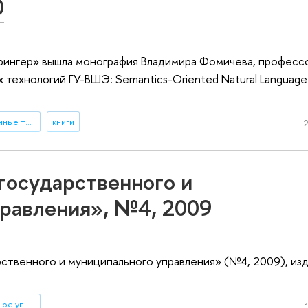
0
рингер» вышла монография Владимира Фомичева, професс
технологий ГУ-ВШЭ: Semantics-Oriented Natural Language 
информационно-коммуникационные технологии
книги
2
государственного и
правления», №4, 2009
ственного и муниципального управления» (№4, 2009), из
государственное и муниципальное управление