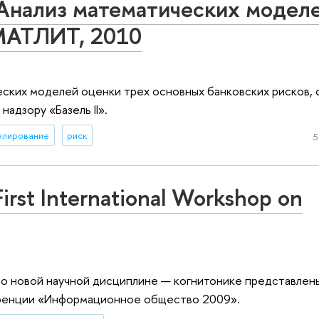
Анализ математических модел
ЗМАТЛИТ, 2010
еских моделей оценки трех основных банковских рисков,
адзору «Базель II».
елирование
риск
5
First International Workshop on
о новой научной дисциплине — когнитонике представлены
ренции «Информационное общество 2009».