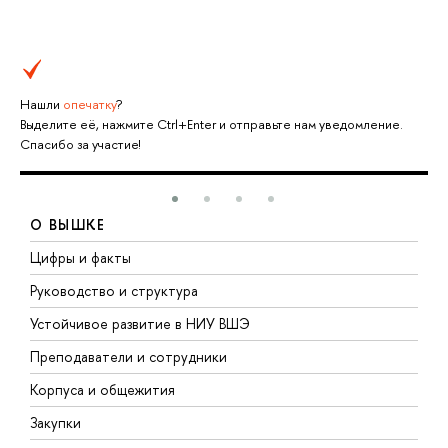
Нашли
опечатку
?
Выделите её, нажмите Ctrl+Enter и отправьте нам уведомление.
Спасибо за участие!
О ВЫШКЕ
Цифры и факты
Л
Руководство и структура
Д
Устойчивое развитие в НИУ ВШЭ
О
Преподаватели и сотрудники
П
Корпуса и общежития
В
Закупки
П