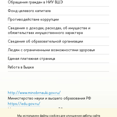
Обращения граждан в НИУ ВШЭ
А
Фонд целевого капитала
Д
Противодействие коррупции
Ц
Сведения о доходах, расходах, об имуществе и
Б
обязательствах имущественного характера
О
Сведения об образовательной организации
О
Людям с ограниченными возможностями здоровья
Единая платежная страница
Работа в Вышке
http://www.minobrnauki.gov.ru/
Министерство науки и высшего образования РФ
https://edu.gov.ru/
Министерство просвещения РФ
https://elearning.hse.ru/mooc
Мы используем файлы cookies для улучшения работы сайта