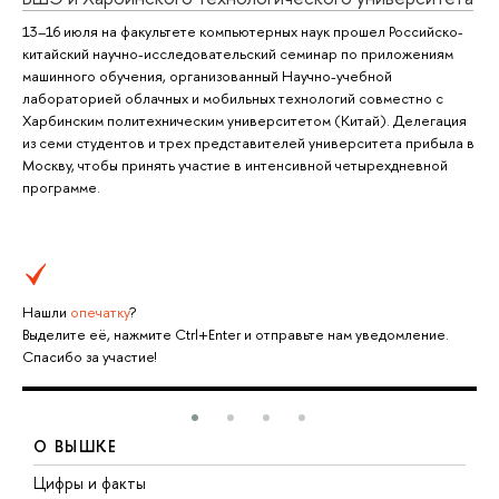
13–16 июля на факультете компьютерных наук прошел Российско-
китайский научно-исследовательский семинар по приложениям
машинного обучения, организованный Научно-учебной
лабораторией облачных и мобильных технологий совместно с
Харбинским политехническим университетом (Китай). Делегация
из семи студентов и трех представителей университета прибыла в
Москву, чтобы принять участие в интенсивной четырехдневной
программе.
Нашли
опечатку
?
Выделите её, нажмите Ctrl+Enter и отправьте нам уведомление.
Спасибо за участие!
О ВЫШКЕ
Цифры и факты
Л