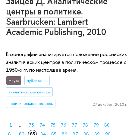
Зайцев Д. Аналитические
центры в политике.
Saarbrucken: Lambert
Academic Publishing, 2010
В монографии анализируется положение российских
аналитических центров в политическом процессе с
1950-х гг. по настоящее время.
Наука
публикации
аналитические центры
политические процессы
27 декабря, 2010 г.
1
...
73
74
75
76
77
78
79
80
81
82
83
84
85
86
87
88
89
90