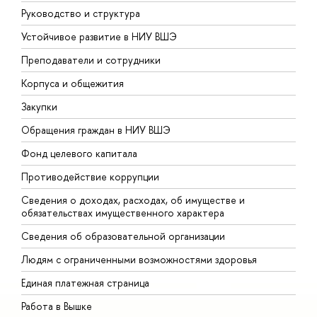
Руководство и структура
Д
Устойчивое развитие в НИУ ВШЭ
О
Преподаватели и сотрудники
П
Корпуса и общежития
В
Закупки
П
Обращения граждан в НИУ ВШЭ
А
Фонд целевого капитала
Д
Противодействие коррупции
Ц
Сведения о доходах, расходах, об имуществе и
Б
обязательствах имущественного характера
О
Сведения об образовательной организации
О
Людям с ограниченными возможностями здоровья
Единая платежная страница
Работа в Вышке