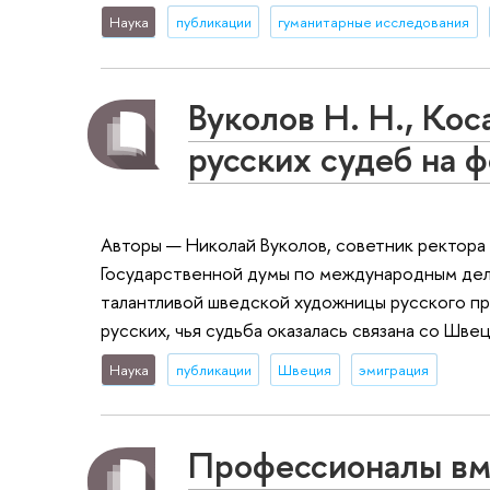
Наука
публикации
гуманитарные исследования
Вуколов Н. Н., Кос
русских судеб на ф
Авторы — Николай Вуколов, советник ректора
Государственной думы по международным дел
талантливой шведской художницы русского пр
русских, чья судьба оказалась связана со Швец
Наука
публикации
Швеция
эмиграция
Профессионалы вм