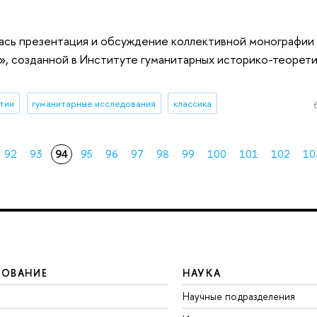
ась презентация и обсуждение коллективной монографии 
и», созданной в Институте гуманитарных историко-теорет
тии
гуманитарные исследования
классика
92
93
94
95
96
97
98
99
100
101
102
10
ЗОВАНИЕ
НАУКА
Научные подразделения