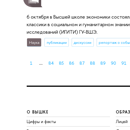
6 октября в Высшей школе экономики состоял
классики в социальном и гуманитарном знани
исследований (ИГИТИ) ГУ-ВШЭ.
Наука
публикации
дискуссии
репортаж о собы
1
...
84
85
86
87
88
89
90
91
О ВЫШКЕ
ОБРА
Цифры и факты
Лицей