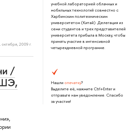
учебной лабораторией облачных и
мобильных технологий совместно с
Харбинским политехническим
университетом (Китай). Делегация из
семи студентов и трех представителей
университета прибыла в Москву, чтобы
принять участие в интенсивной
 октября, 2009 г.
четырехдневной программе.
ни /
ВШЭ,
Нашли
опечатку
?
Выделите её, нажмите Ctrl+Enter и
отправьте нам уведомление. Спасибо
за участие!
ни»,
ории