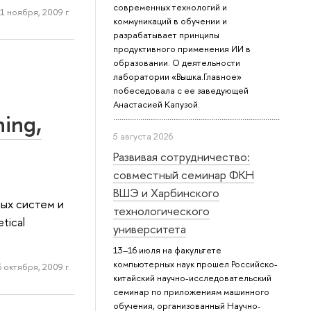
современных технологий и
1 ноября, 2009 г.
коммуникаций в обучении и
разрабатывает принципы
продуктивного применения ИИ в
образовании. О деятельности
лаборатории «Вышка.Главное»
побеседовала с ее заведующей
Анастасией Капузой.
hing,
5 августа 2026
Развивая сотрудничество:
совместный семинар ФКН
ВШЭ и Харбинского
ных систем и
технологического
tical
университета
13–16 июля на факультете
компьютерных наук прошел Российско-
6 октября, 2009 г.
китайский научно-исследовательский
семинар по приложениям машинного
обучения, организованный Научно-