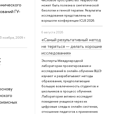
числовое пространство. Разработка
омического
может быть полезна в синтетической
биологии и генной терапии. Результаты
ований ГУ-
исследования представлены на
воркшопе конференции ICLR 2026.
6 августа 2026
3 ноября, 2009 г.
«Самый результативный метод
не теряться — делать хорошие
исследования»
х
Эксперты Международной
лаборатории проектирования и
исследований в онлайн-обучении ВШЭ
изучают и разрабатывают методы
образования, предполагающие
большую вовлеченность студентов и
основу
школьников в процесс обучения.
нского
Лаборатория активно исследует
ризисных
поведение учащихся через их
цифровые следы в онлайн-системах,
отношение педагогов к применению