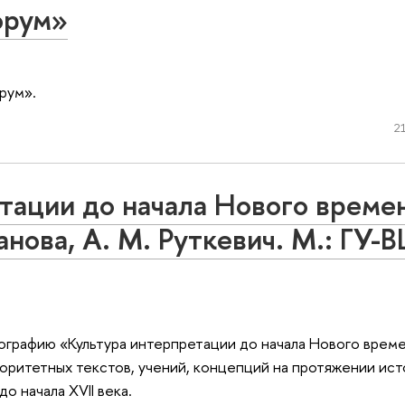
орум»
рум».
21
тации до начала Нового време
анова, А. М. Руткевич. М.: ГУ-
графию «Культура интерпретации до начала Нового време
ритетных текстов, учений, концепций на протяжении ист
о начала XVII века.