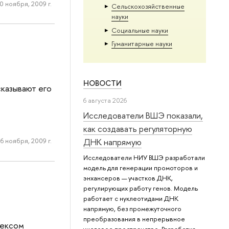
0 ноября, 2009 г.
Сельскохозяйственные
науки
Социальные науки
Гуманитарные науки
НОВОСТИ
казывают его
6 августа 2026
Исследователи ВШЭ показали,
как создавать регуляторную
6 ноября, 2009 г.
ДНК напрямую
Исследователи НИУ ВШЭ разработали
модель для генерации промоторов и
энхансеров — участков ДНК,
регулирующих работу генов. Модель
работает с нуклеотидами ДНК
напрямую, без промежуточного
преобразования в непрерывное
дексом