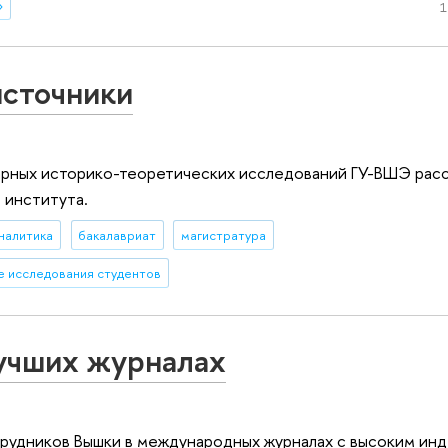
»
1
источники
арных историко-теоретических исследований ГУ-ВШЭ расс
 института.
налитика
бакалавриат
магистратура
е исследования студентов
учших журналах
трудников Вышки в международных журналах с высоким ин