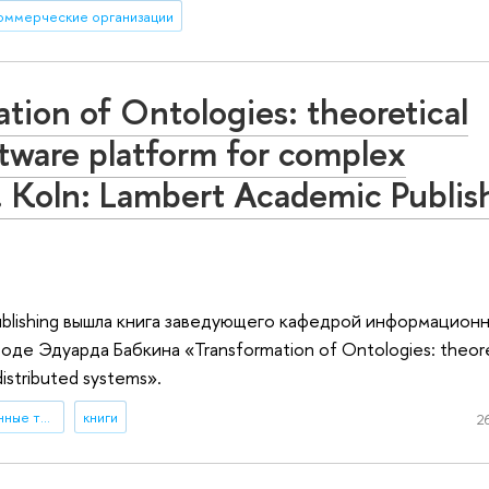
оммерческие организации
ation of Ontologies: theoretical
tware platform for complex
. Koln: Lambert Academic Publis
ublishing вышла книга заведующего кафедрой информацион
е Эдуарда Бабкина «Transformation of Ontologies: theore
istributed systems».
информационно-коммуникационные технологии
книги
2