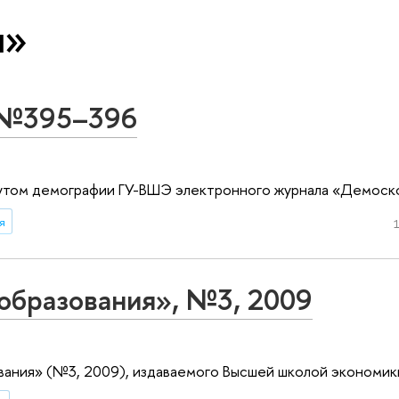
и»
 №395–396
утом демографии ГУ-ВШЭ электронного журнала «Демоско
я
1
образования», №3, 2009
вания» (№3, 2009), издаваемого Высшей школой экономик