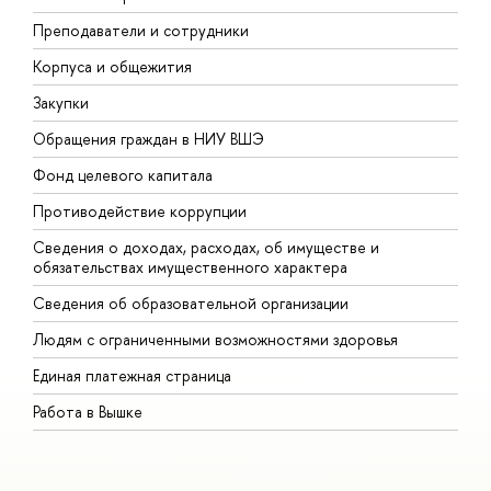
Преподаватели и сотрудники
П
Корпуса и общежития
В
Закупки
П
Обращения граждан в НИУ ВШЭ
А
Фонд целевого капитала
Д
Противодействие коррупции
Ц
Сведения о доходах, расходах, об имуществе и
Б
обязательствах имущественного характера
О
Сведения об образовательной организации
О
Людям с ограниченными возможностями здоровья
Единая платежная страница
Работа в Вышке