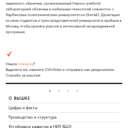
машинного обучения, организованный Научно-учебной
лабораторией облачных и мобильных технологий совместно с
Харбинским политехническим университетом (Китай). Делегация
из семи студентов и трех представителей университета прибыла в
Москву, чтобы принять участие в интенсивной четырехдневной
программе.
Нашли
опечатку
?
Выделите её, нажмите Ctrl+Enter и отправьте нам уведомление.
Спасибо за участие!
О ВЫШКЕ
Цифры и факты
Л
Руководство и структура
Д
Устойчивое развитие в НИУ ВШЭ
О