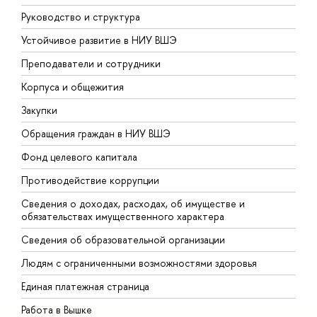
Руководство и структура
Д
Устойчивое развитие в НИУ ВШЭ
О
Преподаватели и сотрудники
П
Корпуса и общежития
В
Закупки
П
Обращения граждан в НИУ ВШЭ
А
Фонд целевого капитала
Д
Противодействие коррупции
Ц
Сведения о доходах, расходах, об имуществе и
Б
обязательствах имущественного характера
О
Сведения об образовательной организации
О
Людям с ограниченными возможностями здоровья
Единая платежная страница
Работа в Вышке