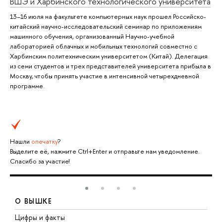
ВШЭ и Харбинского технологического университета
13–16 июля на факультете компьютерных наук прошел Российско-
китайский научно-исследовательский семинар по приложениям
машинного обучения, организованный Научно-учебной
лабораторией облачных и мобильных технологий совместно с
Харбинским политехническим университетом (Китай). Делегация
из семи студентов и трех представителей университета прибыла в
Москву, чтобы принять участие в интенсивной четырехдневной
программе.
Нашли
опечатку
?
Выделите её, нажмите Ctrl+Enter и отправьте нам уведомление.
Спасибо за участие!
О ВЫШКЕ
Цифры и факты
Л