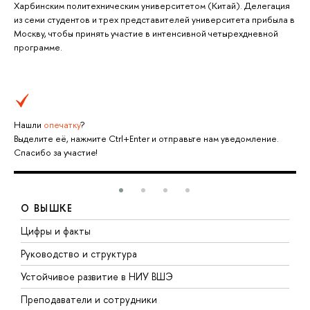
Харбинским политехническим университетом (Китай). Делегация
из семи студентов и трех представителей университета прибыла в
Москву, чтобы принять участие в интенсивной четырехдневной
программе.
Нашли
опечатку
?
Выделите её, нажмите Ctrl+Enter и отправьте нам уведомление.
Спасибо за участие!
О ВЫШКЕ
Цифры и факты
Л
Руководство и структура
Д
Устойчивое развитие в НИУ ВШЭ
О
Преподаватели и сотрудники
П