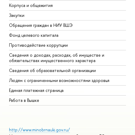
Корпуса и общежития
В
Закупки
П
Обращения граждан в НИУ ВШЭ
А
Фонд целевого капитала
Д
Противодействие коррупции
Ц
Сведения о доходах, расходах, об имуществе и
Б
обязательствах имущественного характера
О
Сведения об образовательной организации
О
Людям с ограниченными возможностями здоровья
Единая платежная страница
Работа в Вышке
http://www.minobrnauki.gov.ru/