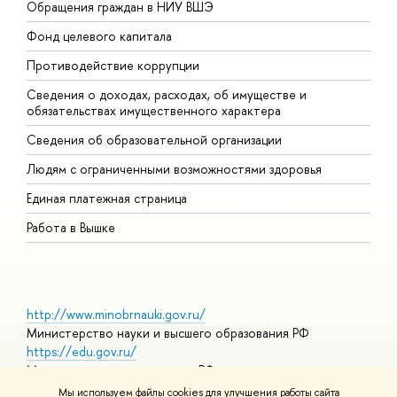
Обращения граждан в НИУ ВШЭ
А
Фонд целевого капитала
Д
Противодействие коррупции
Ц
Сведения о доходах, расходах, об имуществе и
Б
обязательствах имущественного характера
О
Сведения об образовательной организации
О
Людям с ограниченными возможностями здоровья
Единая платежная страница
Работа в Вышке
http://www.minobrnauki.gov.ru/
Министерство науки и высшего образования РФ
https://edu.gov.ru/
Министерство просвещения РФ
https://elearning.hse.ru/mooc
Мы используем файлы cookies для улучшения работы сайта