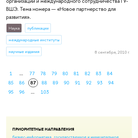
организаций и международного сотрудничества ГУ-
ВШЭ. Тема номера — «Новое партнерство для
развития».
Наука
публикации
международные институты
научные издания
8 сентября, 2010 г.
1
...
77
78
79
80
81
82
83
84
85
86
87
88
89
90
91
92
93
94
95
96
...
103
ПРИОРИТЕТНЫЕ НАПРАВЛЕНИЯ
бизнес-информатика
государственное и муниципальное