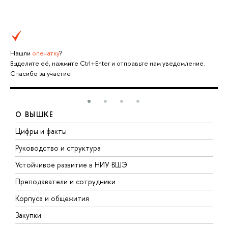
Нашли
опечатку
?
Выделите её, нажмите Ctrl+Enter и отправьте нам уведомление.
Спасибо за участие!
О ВЫШКЕ
Цифры и факты
Л
Руководство и структура
Д
Устойчивое развитие в НИУ ВШЭ
О
Преподаватели и сотрудники
П
Корпуса и общежития
В
Закупки
П