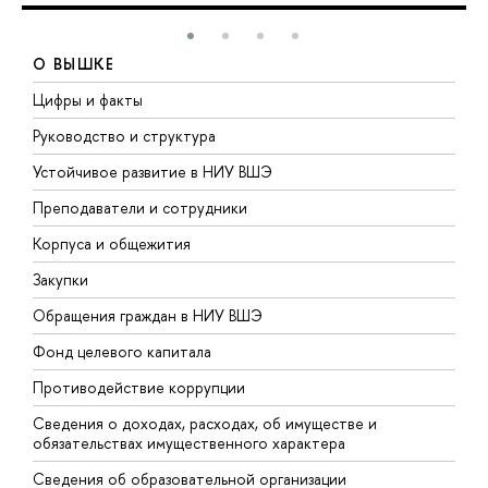
О ВЫШКЕ
Цифры и факты
Л
Руководство и структура
Д
Устойчивое развитие в НИУ ВШЭ
О
Преподаватели и сотрудники
П
Корпуса и общежития
В
Закупки
П
Обращения граждан в НИУ ВШЭ
А
Фонд целевого капитала
Д
Противодействие коррупции
Ц
Сведения о доходах, расходах, об имуществе и
Б
обязательствах имущественного характера
О
Сведения об образовательной организации