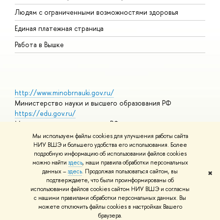
О
Людям с ограниченными возможностями здоровья
Единая платежная страница
Работа в Вышке
http://www.minobrnauki.gov.ru/
Министерство науки и высшего образования РФ
https://edu.gov.ru/
Министерство просвещения РФ
https://elearning.hse.ru/mooc
Мы используем файлы cookies для улучшения работы сайта
Массовые открытые онлайн-курсы
НИУ ВШЭ и большего удобства его использования. Более
подробную информацию об использовании файлов cookies
можно найти
здесь
, наши правила обработки персональных
данных –
здесь
. Продолжая пользоваться сайтом, вы
✖
© НИУ ВШЭ 1993–2026
Адреса и контакты
Условия
подтверждаете, что были проинформированы об
использования материалов
Политика конфиденциальности
Карта
использовании файлов cookies сайтом НИУ ВШЭ и согласны
сайта
с нашими правилами обработки персональных данных. Вы
Шрифты HSE Sans и HSE Slab разработаны в
Школе дизайна НИУ
можете отключить файлы cookies в настройках Вашего
ВШЭ
браузера.