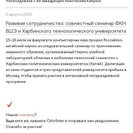
побеседовала с ее заведующей Анастасией Капузой.
5 августа 2026
Развивая сотрудничество: совместный семинар ФКН
ВШЭ и Харбинского технологического университета
13–16 июля на факультете компьютерных наук прошел Российско-
китайский научно-исследовательский семинар по приложениям
машинного обучения, организованный Научно-учебной
лабораторией облачных и мобильных технологий совместно с
Харбинским политехническим университетом (Китай). Делегация
из семи студентов и трех представителей университета прибыла в
Москву, чтобы принять участие в интенсивной четырехдневной
программе.
Нашли
опечатку
?
Выделите её, нажмите Ctrl+Enter и отправьте нам уведомление.
Спасибо за участие!