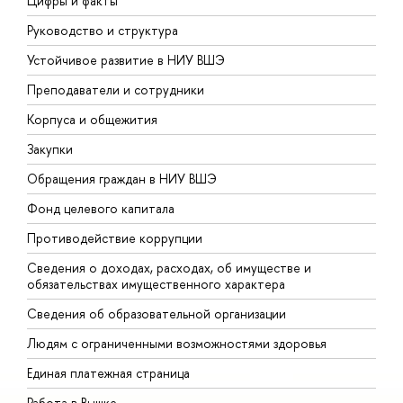
Цифры и факты
Л
Руководство и структура
Д
Устойчивое развитие в НИУ ВШЭ
О
Преподаватели и сотрудники
П
Корпуса и общежития
В
Закупки
П
Обращения граждан в НИУ ВШЭ
А
Фонд целевого капитала
Д
Противодействие коррупции
Ц
Сведения о доходах, расходах, об имуществе и
Б
обязательствах имущественного характера
О
Сведения об образовательной организации
О
Людям с ограниченными возможностями здоровья
Единая платежная страница
Работа в Вышке