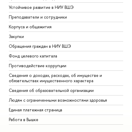
Устойчивое развитие в НИУ ВШЭ
О
Преподаватели и сотрудники
П
Корпуса и общежития
В
Закупки
П
Обращения граждан в НИУ ВШЭ
А
Фонд целевого капитала
Д
Противодействие коррупции
Ц
Сведения о доходах, расходах, об имуществе и
Б
обязательствах имущественного характера
О
Сведения об образовательной организации
О
Людям с ограниченными возможностями здоровья
Единая платежная страница
Работа в Вышке