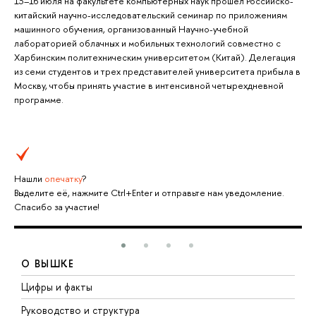
13–16 июля на факультете компьютерных наук прошел Российско-
китайский научно-исследовательский семинар по приложениям
машинного обучения, организованный Научно-учебной
лабораторией облачных и мобильных технологий совместно с
Харбинским политехническим университетом (Китай). Делегация
из семи студентов и трех представителей университета прибыла в
Москву, чтобы принять участие в интенсивной четырехдневной
программе.
Нашли
опечатку
?
Выделите её, нажмите Ctrl+Enter и отправьте нам уведомление.
Спасибо за участие!
О ВЫШКЕ
Цифры и факты
Л
Руководство и структура
Д