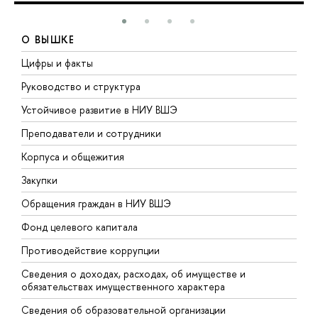
О ВЫШКЕ
Цифры и факты
Л
Руководство и структура
Д
Устойчивое развитие в НИУ ВШЭ
О
Преподаватели и сотрудники
П
Корпуса и общежития
В
Закупки
П
Обращения граждан в НИУ ВШЭ
А
Фонд целевого капитала
Д
Противодействие коррупции
Ц
Сведения о доходах, расходах, об имуществе и
Б
обязательствах имущественного характера
О
Сведения об образовательной организации