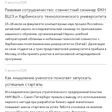
5 августа 2026
Развивая сотрудничество: совместный семинар ФКН
ВШЭ и Харбинского технологического университета
13–16 июля на факультете компьютерных наук прошел Российско-
китайский научно-исследовательский семинар по приложениям
машинного обучения, организованный Научно-учебной
лабораторией облачных и мобильных технологий совместно с
Харбинским политехническим университетом (Китай). Делегация
из семи студентов и трех представителей университета прибыла в
Москву, чтобы принять участие в интенсивной четырехдневной
программе.
5 августа 2026
Как «мышление ученого» помогает запускать
успешные стартапы
Исследователи Центра стратегического предпринимательства
НИУ ВШЭ — Санкт-Петербург пришли к выводу, что использование
научного метода при разработке бизнес-идей значительно
повышает шансы стартапа на успех. Работа основана на анализе
данных 19 тысяч проектов из 47 стран мира. Результаты