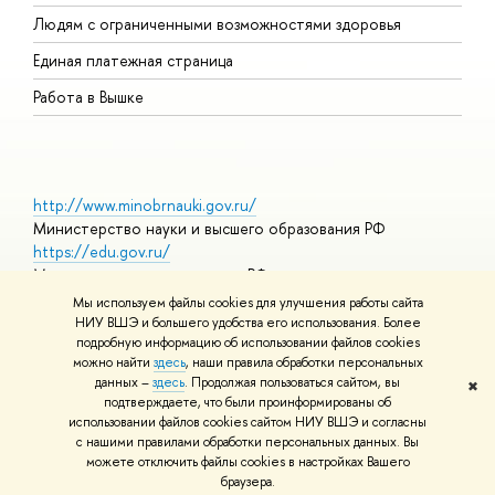
О
Людям с ограниченными возможностями здоровья
Единая платежная страница
Работа в Вышке
http://www.minobrnauki.gov.ru/
Министерство науки и высшего образования РФ
https://edu.gov.ru/
Министерство просвещения РФ
https://elearning.hse.ru/mooc
Мы используем файлы cookies для улучшения работы сайта
Массовые открытые онлайн-курсы
НИУ ВШЭ и большего удобства его использования. Более
подробную информацию об использовании файлов cookies
можно найти
здесь
, наши правила обработки персональных
данных –
здесь
. Продолжая пользоваться сайтом, вы
✖
© НИУ ВШЭ 1993–2026
Адреса и контакты
Условия
подтверждаете, что были проинформированы об
использования материалов
Политика конфиденциальности
Карта
использовании файлов cookies сайтом НИУ ВШЭ и согласны
сайта
с нашими правилами обработки персональных данных. Вы
Шрифты HSE Sans и HSE Slab разработаны в
Школе дизайна НИУ
можете отключить файлы cookies в настройках Вашего
ВШЭ
браузера.
Редактору