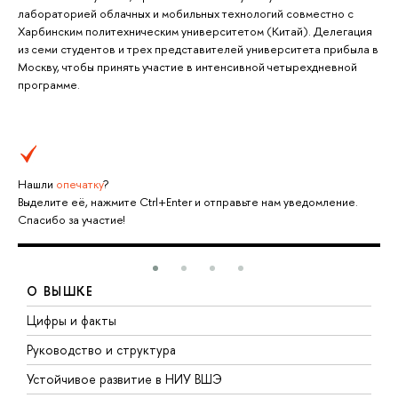
лабораторией облачных и мобильных технологий совместно с
Харбинским политехническим университетом (Китай). Делегация
из семи студентов и трех представителей университета прибыла в
Москву, чтобы принять участие в интенсивной четырехдневной
программе.
Нашли
опечатку
?
Выделите её, нажмите Ctrl+Enter и отправьте нам уведомление.
Спасибо за участие!
О ВЫШКЕ
Цифры и факты
Л
Руководство и структура
Д
Устойчивое развитие в НИУ ВШЭ
О