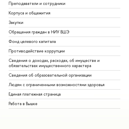
Преподаватели и сотрудники
П
Корпуса и общежития
В
Закупки
П
Обращения граждан в НИУ ВШЭ
А
Фонд целевого капитала
Д
Противодействие коррупции
Ц
Сведения о доходах, расходах, об имуществе и
Б
обязательствах имущественного характера
О
Сведения об образовательной организации
О
Людям с ограниченными возможностями здоровья
Единая платежная страница
Работа в Вышке