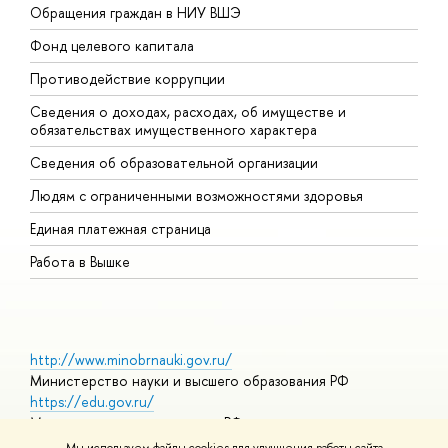
Обращения граждан в НИУ ВШЭ
А
Фонд целевого капитала
Д
Противодействие коррупции
Ц
Сведения о доходах, расходах, об имуществе и
Б
обязательствах имущественного характера
О
Сведения об образовательной организации
О
Людям с ограниченными возможностями здоровья
Единая платежная страница
Работа в Вышке
http://www.minobrnauki.gov.ru/
Министерство науки и высшего образования РФ
https://edu.gov.ru/
Министерство просвещения РФ
https://elearning.hse.ru/mooc