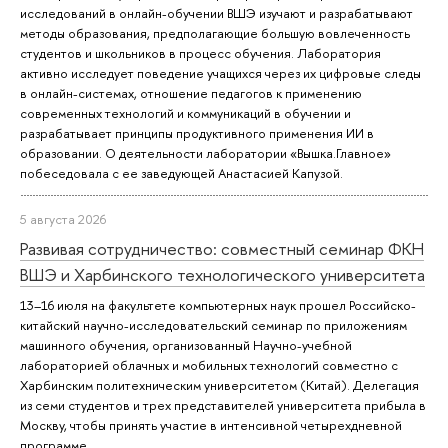
исследований в онлайн-обучении ВШЭ изучают и разрабатывают
методы образования, предполагающие большую вовлеченность
студентов и школьников в процесс обучения. Лаборатория
активно исследует поведение учащихся через их цифровые следы
в онлайн-системах, отношение педагогов к применению
современных технологий и коммуникаций в обучении и
разрабатывает принципы продуктивного применения ИИ в
образовании. О деятельности лаборатории «Вышка.Главное»
побеседовала с ее заведующей Анастасией Капузой.
5 августа 2026
Развивая сотрудничество: совместный семинар ФКН
ВШЭ и Харбинского технологического университета
13–16 июля на факультете компьютерных наук прошел Российско-
китайский научно-исследовательский семинар по приложениям
машинного обучения, организованный Научно-учебной
лабораторией облачных и мобильных технологий совместно с
Харбинским политехническим университетом (Китай). Делегация
из семи студентов и трех представителей университета прибыла в
Москву, чтобы принять участие в интенсивной четырехдневной
программе.