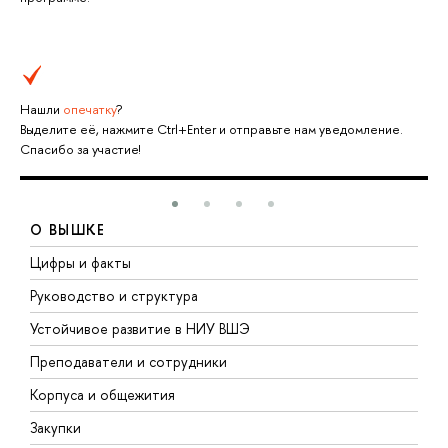
Нашли
опечатку
?
Выделите её, нажмите Ctrl+Enter и отправьте нам уведомление.
Спасибо за участие!
О ВЫШКЕ
Цифры и факты
Л
Руководство и структура
Д
Устойчивое развитие в НИУ ВШЭ
О
Преподаватели и сотрудники
П
Корпуса и общежития
В
Закупки
П