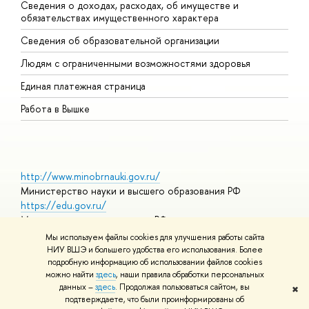
Сведения о доходах, расходах, об имуществе и
Б
обязательствах имущественного характера
О
Сведения об образовательной организации
О
Людям с ограниченными возможностями здоровья
Единая платежная страница
Работа в Вышке
http://www.minobrnauki.gov.ru/
Министерство науки и высшего образования РФ
https://edu.gov.ru/
Министерство просвещения РФ
https://elearning.hse.ru/mooc
Мы используем файлы cookies для улучшения работы сайта
Массовые открытые онлайн-курсы
НИУ ВШЭ и большего удобства его использования. Более
подробную информацию об использовании файлов cookies
можно найти
здесь
, наши правила обработки персональных
данных –
здесь
. Продолжая пользоваться сайтом, вы
✖
© НИУ ВШЭ 1993–2026
Адреса и контакты
Условия
подтверждаете, что были проинформированы об
использования материалов
Политика конфиденциальности
Карта