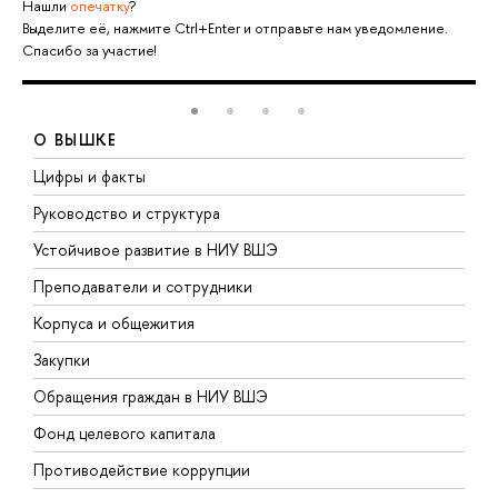
Нашли
опечатку
?
Выделите её, нажмите Ctrl+Enter и отправьте нам уведомление.
Спасибо за участие!
О ВЫШКЕ
Цифры и факты
Л
Руководство и структура
Д
Устойчивое развитие в НИУ ВШЭ
О
Преподаватели и сотрудники
П
Корпуса и общежития
В
Закупки
П
Обращения граждан в НИУ ВШЭ
А
Фонд целевого капитала
Д
Противодействие коррупции
Ц