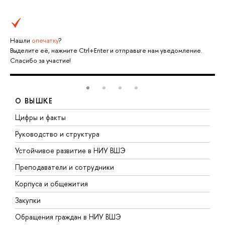
Нашли
опечатку
?
Выделите её, нажмите Ctrl+Enter и отправьте нам уведомление.
Спасибо за участие!
О ВЫШКЕ
Цифры и факты
Л
Руководство и структура
Д
Устойчивое развитие в НИУ ВШЭ
О
Преподаватели и сотрудники
П
Корпуса и общежития
В
Закупки
П
Обращения граждан в НИУ ВШЭ
А