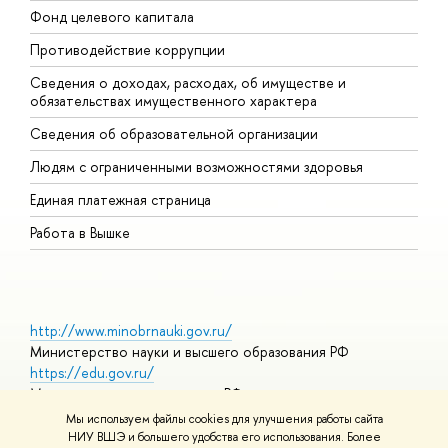
Фонд целевого капитала
Д
Противодействие коррупции
Ц
Сведения о доходах, расходах, об имуществе и
Б
обязательствах имущественного характера
О
Сведения об образовательной организации
О
Людям с ограниченными возможностями здоровья
Единая платежная страница
Работа в Вышке
http://www.minobrnauki.gov.ru/
Министерство науки и высшего образования РФ
https://edu.gov.ru/
Министерство просвещения РФ
https://elearning.hse.ru/mooc
Мы используем файлы cookies для улучшения работы сайта
Массовые открытые онлайн-курсы
НИУ ВШЭ и большего удобства его использования. Более