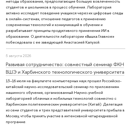
методы образования, предполагающие большую вовлеченность
студентов и школьников в процесс обучения. Лаборатория
активно исследует поведение учащихся через их цифровые следы
в онлайн-системах, отношение педагогов к применению
современных технологий и коммуникаций в обучении и
разрабатывает принципы продуктивного применения ИИ в
образовании. О деятельности лаборатории «Вышка.Главное»
побеседовала с ее заведующей Анастасией Капузой.
5 августа 2026
Развивая сотрудничество: совместный семинар ФКН
ВШЭ и Харбинского технологического университета
13–16 июля на факультете компьютерных наук прошел Российско-
китайский научно-исследовательский семинар по приложениям
машинного обучения, организованный Научно-учебной
лабораторией облачных и мобильных технологий совместно с
Харбинским политехническим университетом (Китай). Делегация
из семи студентов и трех представителей университета прибыла в
Москву, чтобы принять участие в интенсивной четырехдневной
программе.