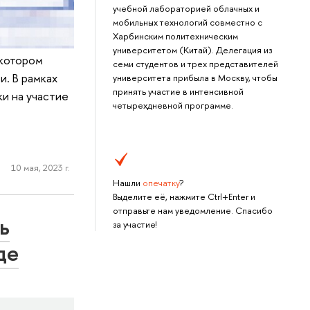
учебной лабораторией облачных и
мобильных технологий совместно с
Харбинским политехническим
университетом (Китай). Делегация из
 котором
семи студентов и трех представителей
и. В рамках
университета прибыла в Москву, чтобы
принять участие в интенсивной
ки на участие
четырехдневной программе.
10 мая, 2023 г.
Нашли
опечатку
?
Выделите её, нажмите Ctrl+Enter и
отправьте нам уведомление. Спасибо
ь
за участие!
де