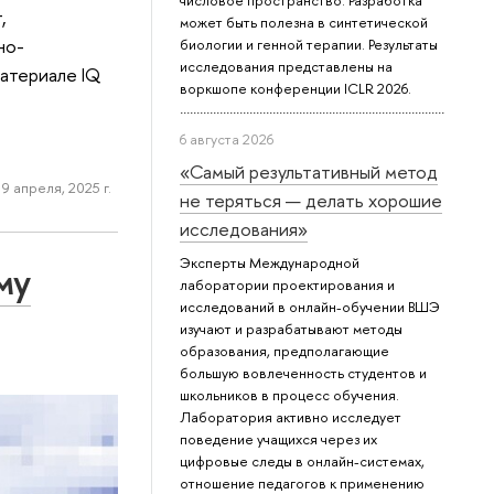
числовое пространство. Разработка
,
может быть полезна в синтетической
но-
биологии и генной терапии. Результаты
исследования представлены на
атериале IQ
воркшопе конференции ICLR 2026.
6 августа 2026
«Самый результативный метод
9 апреля, 2025 г.
не теряться — делать хорошие
исследования»
Эксперты Международной
му
лаборатории проектирования и
исследований в онлайн-обучении ВШЭ
изучают и разрабатывают методы
образования, предполагающие
большую вовлеченность студентов и
школьников в процесс обучения.
Лаборатория активно исследует
поведение учащихся через их
цифровые следы в онлайн-системах,
отношение педагогов к применению