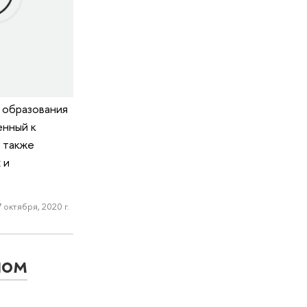
 образования
енный к
 также
 и
 октября, 2020 г.
ном