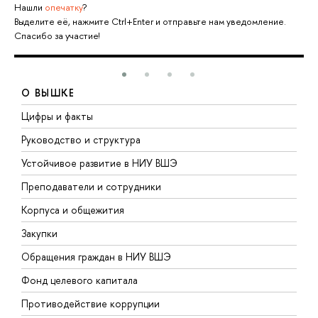
Нашли
опечатку
?
Выделите её, нажмите Ctrl+Enter и отправьте нам уведомление.
Спасибо за участие!
О ВЫШКЕ
Цифры и факты
Л
Руководство и структура
Д
Устойчивое развитие в НИУ ВШЭ
О
Преподаватели и сотрудники
П
Корпуса и общежития
В
Закупки
П
Обращения граждан в НИУ ВШЭ
А
Фонд целевого капитала
Д
Противодействие коррупции
Ц