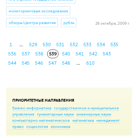
мониторинговые исследования
обзоры Центра развития
рубль
26 октября, 2009 г.
1
...
529
530
531
532
533
534
535
536
537
538
539
540
541
542
543
544
545
546
547
548
...
610
ПРИОРИТЕТНЫЕ НАПРАВЛЕНИЯ
бизнес-информатика
государственное и муниципальное
управление
гуманитарные науки
инженерные науки
компьютерно-математическое
математика
менеджмент
право
социология
экономика