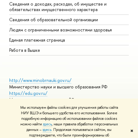
Сведения о доходах, расходах, об имуществе и
Б
обязательствах имущественного характера
О
Сведения об образовательной организации
О
Людям с ограниченными возможностями здоровья
Единая платежная страница
Работа в Вышке
http://www.minobrnauki.gov.ru/
Министерство науки и высшего образования РФ
https://edu.gov.ru/
Министерство просвещения РФ
https://elearning.hse.ru/mooc
Мы используем файлы cookies для улучшения работы сайта
Массовые открытые онлайн-курсы
НИУ ВШЭ и большего удобства его использования. Более
подробную информацию об использовании файлов cookies
можно найти
здесь
, наши правила обработки персональных
данных –
здесь
. Продолжая пользоваться сайтом, вы
✖
© НИУ ВШЭ 1993–2026
Адреса и контакты
Условия
подтверждаете, что были проинформированы об
использования материалов
Политика конфиденциальности
Карта