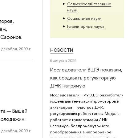
Сельскохозяйственные
науки
Социальные науки
поров.
Гуманитарные науки
ем,
 Сафонов.
 декабря, 2009 г.
НОВОСТИ
6 августа 2026
Исследователи ВШЭ показали,
как создавать регуляторную
ДНК напрямую
Исследователи НИУ ВШЭ разработали
модель для генерации промоторов и
энхансеров — участков ДНК,
ета — Вышей
регулирующих работу генов. Модель
молодежи».
работает с нуклеотидами ДНК
напрямую, без промежуточного
 декабря, 2009 г.
преобразования в непрерывное