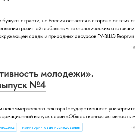
бушуют страсти, но Россия остается в стороне от этих с
епления грозит ей глобальным технологическим отставани
окружающей среды и природных ресурсов ГУ-ВШЭ Георгий
15
тивность молодежи».
выпуск №4
и некоммерческого сектора Государственного университ
нформационный выпуск серии «Общественная активность 
олодежь
мониторинговые исследования
15