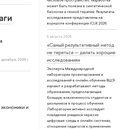
числовое пространство. Разработка
может быть полезна в синтетической
биологии и генной терапии. Результаты
аги
исследования представлены на
воркшопе конференции ICLR 2026.
6 августа 2026
 в
«Самый результативный метод
не теряться — делать хорошие
исследования»
 декабря, 2009 г.
Эксперты Международной
лаборатории проектирования и
исследований в онлайн-обучении ВШЭ
изучают и разрабатывают методы
образования, предполагающие
большую вовлеченность студентов и
школьников в процесс обучения.
 экономики и
Лаборатория активно исследует
поведение учащихся через их
цифровые следы в онлайн-системах,
отношение педагогов к применению