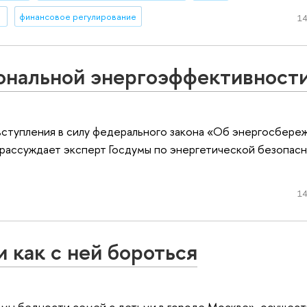
финансовое регулирование
14
ональной энергоэффективност
вступления в силу федерального закона «Об энергосбереж
рассуждает эксперт Госдумы по энергетической безопас
14
 как с ней бороться
мы бедности семей с детьми в городе Москве», осущес