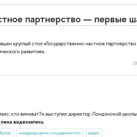
стное партнерство — первые ш
ящен круглый стол «Государственно-частное партнерство
ческого развития».
15
изис: кто виноват?» выступил директор Лондонской школы
лена видеозапись
обытии
международное сотрудничество
видео