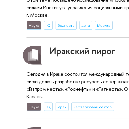
силами Института управления социальными пр
г. Москве.
Наука
IQ
бедность
дети
Москва
Иракский пирог
Сегодня в Ираке состоится международный те
свою долю в разработке ресурсов соперничают
«Газпром нефть», «Роснефть» и «Татнефть». О
Касаев.
Наука
IQ
Ирак
нефтегазовый сектор