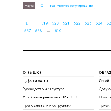
Наука
IQ
техническое регулирование
1
...
519
520
521
522
523
524
52
537
538
...
610
О ВЫШКЕ
ОБРА
Цифры и факты
Лицей
Руководство и структура
Довузо
Устойчивое развитие в НИУ ВШЭ
Олимп
Преподаватели и сотрудники
Прием 