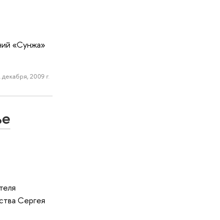
ний «Сунжа»
 декабря, 2009 г.
ье
теля
ства Сергея