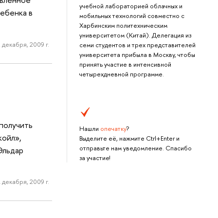
учебной лабораторией облачных и
ебенка в
мобильных технологий совместно с
Харбинским политехническим
университетом (Китай). Делегация из
 декабря, 2009 г.
семи студентов и трех представителей
университета прибыла в Москву, чтобы
принять участие в интенсивной
четырехдневной программе.
получить
Нашли
опечатку
?
койл»,
Выделите её, нажмите Ctrl+Enter и
отправьте нам уведомление. Спасибо
Эльдар
за участие!
 декабря, 2009 г.