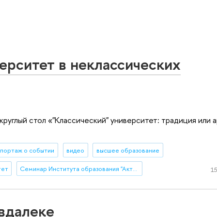
ерситет в неклассических
углый стол «"Классический" университет: традиция или а
портаж о событии
видео
высшее образование
тет
Семинар Института образования "Актуальные исследования и разработки в области образования"
15
вдалеке