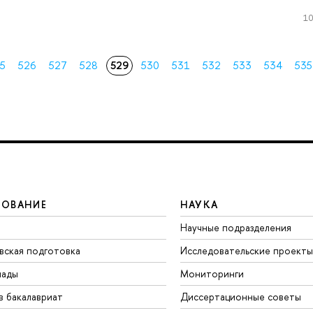
10
5
526
527
528
529
530
531
532
533
534
535
ЗОВАНИЕ
НАУКА
Научные подразделения
вская подготовка
Исследовательские проекты
иады
Мониторинги
в бакалавриат
Диссертационные советы