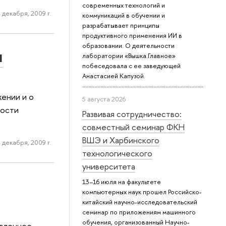
современных технологий и
 декабря, 2009 г.
коммуникаций в обучении и
разрабатывает принципы
продуктивного применения ИИ в
образовании. О деятельности
и
лаборатории «Вышка.Главное»
побеседовала с ее заведующей
Анастасией Капузой.
ении и о
5 августа 2026
ности
Развивая сотрудничество:
совместный семинар ФКН
ВШЭ и Харбинского
 декабря, 2009 г.
технологического
университета
13–16 июля на факультете
компьютерных наук прошел Российско-
китайский научно-исследовательский
семинар по приложениям машинного
обучения, организованный Научно-
твленное