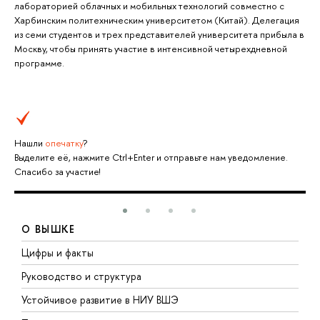
лабораторией облачных и мобильных технологий совместно с
Харбинским политехническим университетом (Китай). Делегация
из семи студентов и трех представителей университета прибыла в
Москву, чтобы принять участие в интенсивной четырехдневной
программе.
Нашли
опечатку
?
Выделите её, нажмите Ctrl+Enter и отправьте нам уведомление.
Спасибо за участие!
О ВЫШКЕ
Цифры и факты
Л
Руководство и структура
Д
Устойчивое развитие в НИУ ВШЭ
О