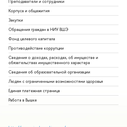
Преподаватели и сотрудники
П
Корпуса и общежития
В
Закупки
П
Обращения граждан в НИУ ВШЭ
А
Фонд целевого капитала
Д
Противодействие коррупции
Ц
Сведения о доходах, расходах, об имуществе и
Б
обязательствах имущественного характера
О
Сведения об образовательной организации
О
Людям с ограниченными возможностями здоровья
Единая платежная страница
Работа в Вышке