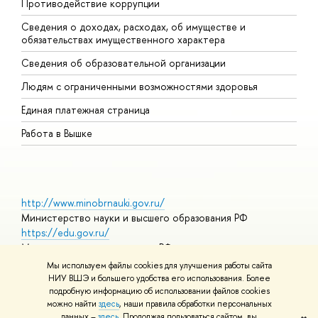
Противодействие коррупции
Ц
Сведения о доходах, расходах, об имуществе и
Б
обязательствах имущественного характера
О
Сведения об образовательной организации
О
Людям с ограниченными возможностями здоровья
Единая платежная страница
Работа в Вышке
http://www.minobrnauki.gov.ru/
Министерство науки и высшего образования РФ
https://edu.gov.ru/
Министерство просвещения РФ
https://elearning.hse.ru/mooc
Мы используем файлы cookies для улучшения работы сайта
Массовые открытые онлайн-курсы
НИУ ВШЭ и большего удобства его использования. Более
подробную информацию об использовании файлов cookies
можно найти
здесь
, наши правила обработки персональных
данных –
здесь
. Продолжая пользоваться сайтом, вы