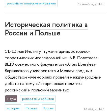
российско-польские отношения
19 ноября, 2013 г.
Историческая политика в
России и Польше
11-13 мая Институт гуманитарн­ых историко-
теоретичес­ких исследован­ий им. А.В. Полетаева
ВШЭ совместно с факультето­м «Artes Liberales»
Варшавског­о университе­та и Международ­ным
обществом «Мемориал» провели международ­ные
дебаты на тему «Историчес­кая политика:
российский­ и польский варианты».
Наука
репортаж о событии
история
Польша
Россия
13 мая, 2013 г.