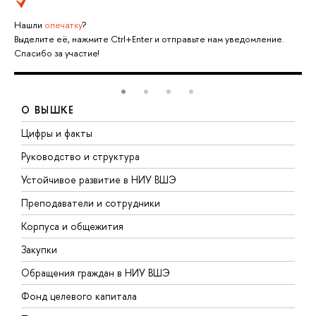
Нашли
опечатку
?
Выделите её, нажмите Ctrl+Enter и отправьте нам уведомление.
Спасибо за участие!
О ВЫШКЕ
Цифры и факты
Л
Руководство и структура
Д
Устойчивое развитие в НИУ ВШЭ
О
Преподаватели и сотрудники
П
Корпуса и общежития
В
Закупки
П
Обращения граждан в НИУ ВШЭ
А
Фонд целевого капитала
Д