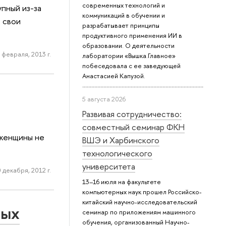
современных технологий и
пный из-за
коммуникаций в обучении и
 свои
разрабатывает принципы
продуктивного применения ИИ в
образовании. О деятельности
 февраля, 2013 г.
лаборатории «Вышка.Главное»
побеседовала с ее заведующей
Анастасией Капузой.
5 августа 2026
Развивая сотрудничество:
совместный семинар ФКН
 женщины не
ВШЭ и Харбинского
технологического
университета
 декабря, 2012 г.
13–16 июля на факультете
компьютерных наук прошел Российско-
китайский научно-исследовательский
ных
семинар по приложениям машинного
обучения, организованный Научно-