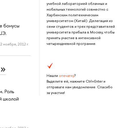
учебной лабораторией облачных и
мобильных технологий совместно с
Харбинским политехническим
университетом (Китай). Делегация из
ше бонусы
семи студентов и трех представителей
университета прибыла в Москву, чтобы
ШЭ.
принять участие в интенсивной
четырехдневной программе.
2 ноября, 2012 г.
…»
Нашли
опечатку
?
Выделите её, нажмите Ctrl+Enter и
отправьте нам уведомление. Спасибо
. Роль
за участие!
й школой