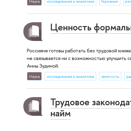
Наука
исследования и аналитика
Германия
ре
Ценность формальн
Россияне готовы работать без трудовой книжк
не связывается ни с возможностью улучшить 
Анны Зудиной.
Наука
исследования и аналитика
занятость
ры
Трудовое законода
найм