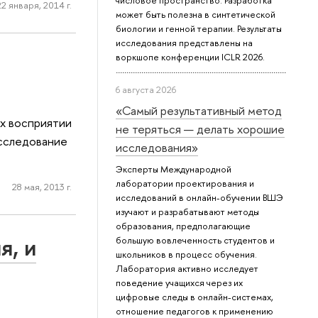
числовое пространство. Разработка
22 января, 2014 г.
может быть полезна в синтетической
биологии и генной терапии. Результаты
исследования представлены на
воркшопе конференции ICLR 2026.
6 августа 2026
«Самый результативный метод
их восприятии
не теряться — делать хорошие
Исследование
исследования»
Эксперты Международной
лаборатории проектирования и
28 мая, 2013 г.
исследований в онлайн-обучении ВШЭ
изучают и разрабатывают методы
образования, предполагающие
я, и
большую вовлеченность студентов и
школьников в процесс обучения.
Лаборатория активно исследует
поведение учащихся через их
цифровые следы в онлайн-системах,
отношение педагогов к применению