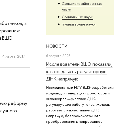
Сельскохозяйственные
науки
Социальные науки
аботников, а
Гуманитарные науки
ирования:
ий ВШЭ
НОВОСТИ
6 августа 2026
4 марта, 2014 г.
Исследователи ВШЭ показали,
как создавать регуляторную
ДНК напрямую
Исследователи НИУ ВШЭ разработали
модель для генерации промоторов и
энхансеров — участков ДНК,
ную реформу
регулирующих работу генов. Модель
научного
работает с нуклеотидами ДНК
напрямую, без промежуточного
преобразования в непрерывное