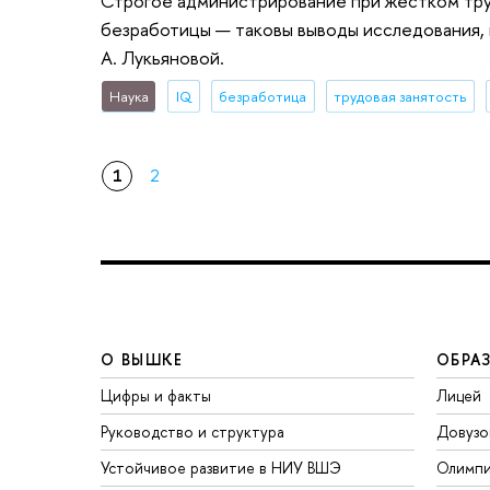
Строгое администрирование при жестком труд
безработицы — таковы выводы исследования, 
А. Лукьяновой.
Наука
IQ
безработица
трудовая занятость
1
2
О ВЫШКЕ
ОБРА
Цифры и факты
Лицей
Руководство и структура
Довузо
Устойчивое развитие в НИУ ВШЭ
Олимп