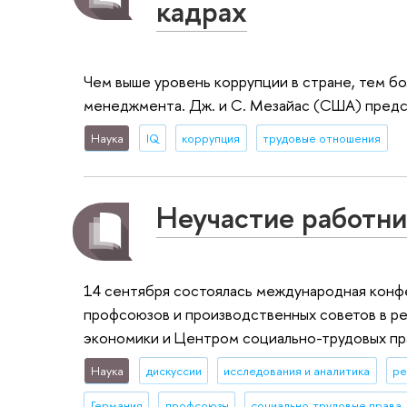
кадрах
Чем выше уровень коррупции в стране, тем б
менеджмента. Дж. и С. Мезайас (США) предс
Наука
IQ
коррупция
трудовые отношения
Неучастие работни
14 сентября состоялась международная конфе
профсоюзов и производственных советов в ре
экономики и Центром социально-трудовых пр
Наука
дискуссии
исследования и аналитика
ре
Германия
профсоюзы
социально-трудовые права