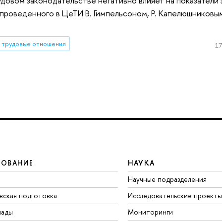
овом законодательстве негативно влияет на показатели 
проведенного в ЦеТИ В. Гимпельсоном, Р. Капелюшниковы
трудовые отношения
17
ЗОВАНИЕ
НАУКА
Научные подразделения
вская подготовка
Исследовательские проекты
иады
Мониторинги