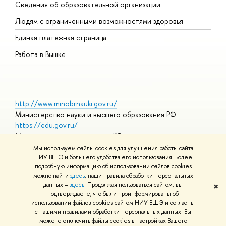
Сведения об образовательной организации
О
Людям с ограниченными возможностями здоровья
Единая платежная страница
Работа в Вышке
http://www.minobrnauki.gov.ru/
Министерство науки и высшего образования РФ
https://edu.gov.ru/
Министерство просвещения РФ
https://elearning.hse.ru/mooc
Мы используем файлы cookies для улучшения работы сайта
Массовые открытые онлайн-курсы
НИУ ВШЭ и большего удобства его использования. Более
подробную информацию об использовании файлов cookies
можно найти
здесь
, наши правила обработки персональных
данных –
здесь
. Продолжая пользоваться сайтом, вы
✖
© НИУ ВШЭ 1993–2026
Адреса и контакты
Условия
подтверждаете, что были проинформированы об
использования материалов
Политика конфиденциальности
Карта
использовании файлов cookies сайтом НИУ ВШЭ и согласны
сайта
с нашими правилами обработки персональных данных. Вы
Шрифты HSE Sans и HSE Slab разработаны в
Школе дизайна НИУ
можете отключить файлы cookies в настройках Вашего