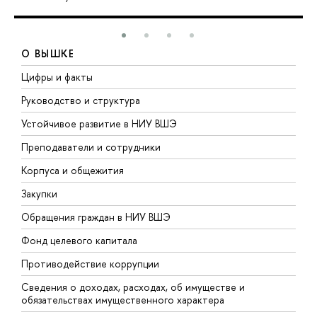
О ВЫШКЕ
Цифры и факты
Л
Руководство и структура
Д
Устойчивое развитие в НИУ ВШЭ
О
Преподаватели и сотрудники
П
Корпуса и общежития
В
Закупки
П
Обращения граждан в НИУ ВШЭ
А
Фонд целевого капитала
Д
Противодействие коррупции
Ц
Сведения о доходах, расходах, об имуществе и
Б
обязательствах имущественного характера
О