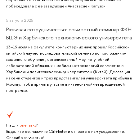
побеседовала с ее заведующей Анастасией Капузой.
5 августа 2026
Развивая сотрудничество: совместный семинар ФКН
ВШЭ и Харбинского технологического университета
13–16 июля на факультете компьютерных наук прошел Российско-
китайский научно-исследовательский семинар по приложениям
машинного обучения, организованный Научно-учебной
лабораторией облачных и мобильных технологий совместно с
Харбинским политехническим университетом (Китай). Делегация
из семи студентов и трех представителей университета прибыла в
Москву, чтобы принять участие в интенсивной четырехдневной
программе.
Нашли
опечатку
?
Выделите её, нажмите Ctrl+Enter и отправьте нам уведомление.
Спасибо за участие!