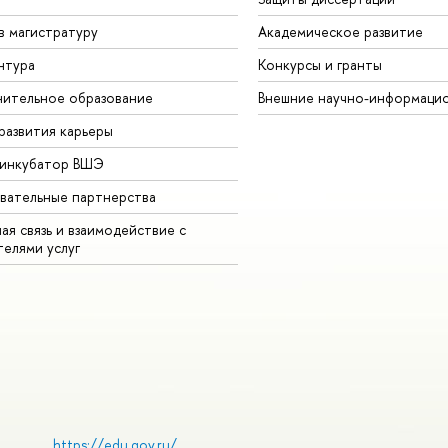
в магистратуру
Академическое развитие
нтура
Конкурсы и гранты
ительное образование
Внешние научно-информаци
развития карьеры
-инкубатор ВШЭ
вательные партнерства
ая связь и взаимодействие с
телями услуг
https://edu.gov.ru/