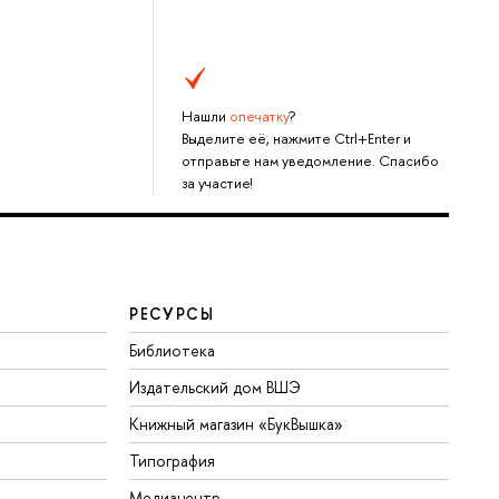
Нашли
опечатку
?
Выделите её, нажмите Ctrl+Enter и
отправьте нам уведомление. Спасибо
за участие!
РЕСУРСЫ
Библиотека
Издательский дом ВШЭ
Книжный магазин «БукВышка»
Типография
Медиацентр