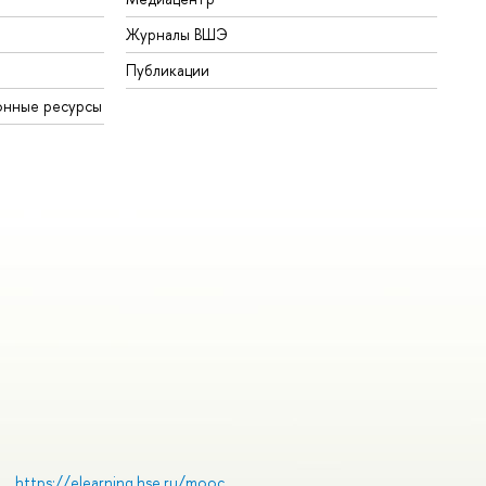
Журналы ВШЭ
Публикации
онные ресурсы
https://elearning.hse.ru/mooc