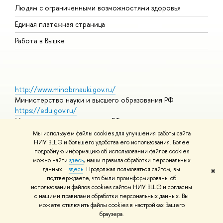
Людям с ограниченными возможностями здоровья
Единая платежная страница
Работа в Вышке
http://www.minobrnauki.gov.ru/
Министерство науки и высшего образования РФ
https://edu.gov.ru/
Министерство просвещения РФ
https://elearning.hse.ru/mooc
Мы используем файлы cookies для улучшения работы сайта
Массовые открытые онлайн-курсы
НИУ ВШЭ и большего удобства его использования. Более
подробную информацию об использовании файлов cookies
можно найти
здесь
, наши правила обработки персональных
данных –
здесь
. Продолжая пользоваться сайтом, вы
✖
© НИУ ВШЭ 1993–2026
Адреса и контакты
Условия
подтверждаете, что были проинформированы об
использования материалов
Политика конфиденциальности
Карта
использовании файлов cookies сайтом НИУ ВШЭ и согласны
сайта
с нашими правилами обработки персональных данных. Вы
Шрифты HSE Sans и HSE Slab разработаны в
Школе дизайна НИУ
можете отключить файлы cookies в настройках Вашего
ВШЭ
браузера.
Редактору