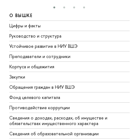
О ВЫШКЕ
Цифры и факты
Л
Руководство и структура
Д
Устойчивое развитие в НИУ ВШЭ
О
Преподаватели и сотрудники
П
Корпуса и общежития
В
Закупки
П
Обращения граждан в НИУ ВШЭ
А
Фонд целевого капитала
Д
Противодействие коррупции
Ц
Сведения о доходах, расходах, об имуществе и
Б
обязательствах имущественного характера
О
Сведения об образовательной организации
О