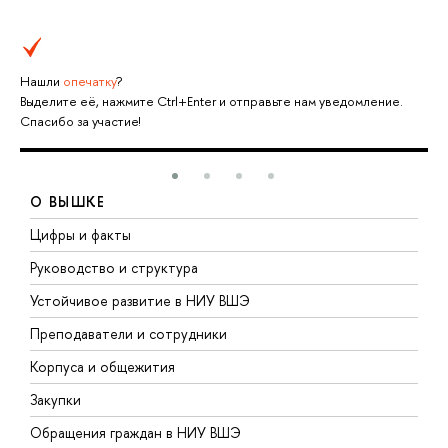
Нашли
опечатку
?
Выделите её, нажмите Ctrl+Enter и отправьте нам уведомление.
Спасибо за участие!
О ВЫШКЕ
Цифры и факты
Л
Руководство и структура
Д
Устойчивое развитие в НИУ ВШЭ
О
Преподаватели и сотрудники
П
Корпуса и общежития
В
Закупки
П
Обращения граждан в НИУ ВШЭ
А