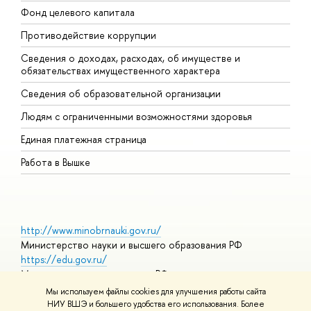
Фонд целевого капитала
Д
Противодействие коррупции
Ц
Сведения о доходах, расходах, об имуществе и
Б
обязательствах имущественного характера
О
Сведения об образовательной организации
О
Людям с ограниченными возможностями здоровья
Единая платежная страница
Работа в Вышке
http://www.minobrnauki.gov.ru/
Министерство науки и высшего образования РФ
https://edu.gov.ru/
Министерство просвещения РФ
https://elearning.hse.ru/mooc
Мы используем файлы cookies для улучшения работы сайта
Массовые открытые онлайн-курсы
НИУ ВШЭ и большего удобства его использования. Более