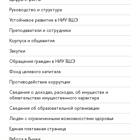
Руководство и структура
Д
Устойчивое развитие в НИУ ВШЭ
О
Преподаватели и сотрудники
П
Корпуса и общежития
В
Закупки
П
Обращения граждан в НИУ ВШЭ
А
Фонд целевого капитала
Д
Противодействие коррупции
Ц
Сведения о доходах, расходах, об имуществе и
Б
обязательствах имущественного характера
О
Сведения об образовательной организации
О
Людям с ограниченными возможностями здоровья
Единая платежная страница
Работа в Вышке