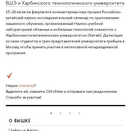
ВШЭ и Харбинского технологического университета
13–16 июля на факультете компьютерных наук прошел Российско-
китайский научно-исследовательский семинар по приложениям
машинного обучения, организованный Научно-учебной
лабораторией облачных и мобильных технологий совместно с
Харбинским политехническим университетом (Китай). Делегация
из семи студентов и трех представителей университета прибыла в
Москву, чтобы принять участие в интенсивной четырехдневной
программе.
Нашли
опечатку
?
Выделите её, нажмите Ctrl+Enter и отправьте нам уведомление.
Спасибо за участие!
О ВЫШКЕ
Цифры и факты
Л