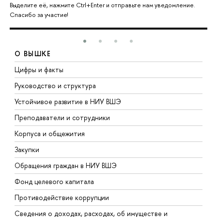
Выделите её, нажмите Ctrl+Enter и отправьте нам уведомление.
Спасибо за участие!
О ВЫШКЕ
Цифры и факты
Л
Руководство и структура
Д
Устойчивое развитие в НИУ ВШЭ
О
Преподаватели и сотрудники
П
Корпуса и общежития
В
Закупки
П
Обращения граждан в НИУ ВШЭ
А
Фонд целевого капитала
Д
Противодействие коррупции
Ц
Сведения о доходах, расходах, об имуществе и
Б