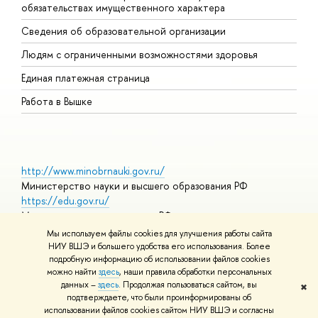
обязательствах имущественного характера
О
Сведения об образовательной организации
О
Людям с ограниченными возможностями здоровья
Единая платежная страница
Работа в Вышке
http://www.minobrnauki.gov.ru/
Министерство науки и высшего образования РФ
https://edu.gov.ru/
Министерство просвещения РФ
https://elearning.hse.ru/mooc
Мы используем файлы cookies для улучшения работы сайта
Массовые открытые онлайн-курсы
НИУ ВШЭ и большего удобства его использования. Более
подробную информацию об использовании файлов cookies
можно найти
здесь
, наши правила обработки персональных
данных –
здесь
. Продолжая пользоваться сайтом, вы
✖
© НИУ ВШЭ 1993–2026
Адреса и контакты
Условия
подтверждаете, что были проинформированы об
использования материалов
Политика конфиденциальности
Карта
использовании файлов cookies сайтом НИУ ВШЭ и согласны
сайта