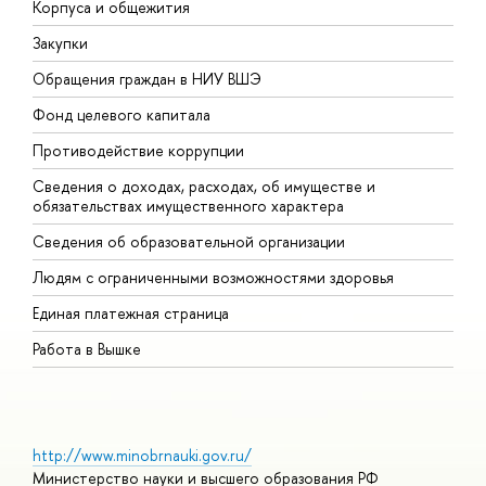
Корпуса и общежития
В
Закупки
П
Обращения граждан в НИУ ВШЭ
А
Фонд целевого капитала
Д
Противодействие коррупции
Ц
Сведения о доходах, расходах, об имуществе и
Б
обязательствах имущественного характера
О
Сведения об образовательной организации
О
Людям с ограниченными возможностями здоровья
Единая платежная страница
Работа в Вышке
http://www.minobrnauki.gov.ru/
Министерство науки и высшего образования РФ