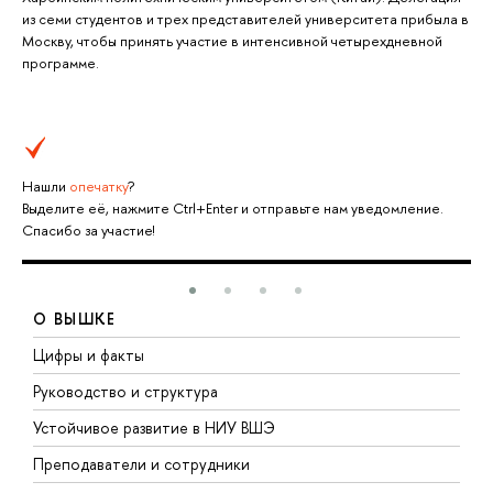
из семи студентов и трех представителей университета прибыла в
Москву, чтобы принять участие в интенсивной четырехдневной
программе.
Нашли
опечатку
?
Выделите её, нажмите Ctrl+Enter и отправьте нам уведомление.
Спасибо за участие!
О ВЫШКЕ
Цифры и факты
Л
Руководство и структура
Д
Устойчивое развитие в НИУ ВШЭ
О
Преподаватели и сотрудники
П