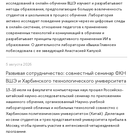
исследований в онлайн-обучении ВШЭ изучают и разрабатывают
методы образования, предполагающие большую вовлеченность
студентов и школьников в процесс обучения. Лаборатория
активно исследует поведение учащихся через их цифровые следы
в онлайн-системах, отношение педагогов к применению
современных технологий и коммуникаций в обучении и
разрабатывает принципы продуктивного применения ИИ в
образовании. О деятельности лаборатории «Вышка.Главное»
побеседовала с ее заведующей Анастасией Капузой.
5 августа 2026
Развивая сотрудничество: совместный семинар ФКН
ВШЭ и Харбинского технологического университета
13–16 июля на факультете компьютерных наук прошел Российско-
китайский научно-исследовательский семинар по приложениям
машинного обучения, организованный Научно-учебной
лабораторией облачных и мобильных технологий совместно с
Харбинским политехническим университетом (Китай). Делегация
из семи студентов и трех представителей университета прибыла в
Москву, чтобы принять участие в интенсивной четырехдневной
программе.