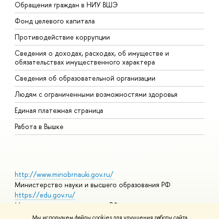
Обращения граждан в НИУ ВШЭ
А
Фонд целевого капитала
Д
Противодействие коррупции
Ц
Сведения о доходах, расходах, об имуществе и
Б
обязательствах имущественного характера
О
Сведения об образовательной организации
О
Людям с ограниченными возможностями здоровья
Единая платежная страница
Работа в Вышке
http://www.minobrnauki.gov.ru/
Министерство науки и высшего образования РФ
https://edu.gov.ru/
Министерство просвещения РФ
https://elearning.hse.ru/mooc
Мы используем файлы cookies для улучшения работы сайта