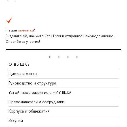
Нашли
опечатку
?
Выделите её, нажмите Ctrl+Enter и отправьте нам уведомление.
Спасибо за участие!
О ВЫШКЕ
Цифры и факты
Л
Руководство и структура
Д
Устойчивое развитие в НИУ ВШЭ
О
Преподаватели и сотрудники
П
Корпуса и общежития
В
Закупки
П