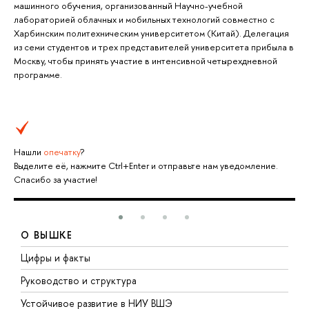
машинного обучения, организованный Научно-учебной
лабораторией облачных и мобильных технологий совместно с
Харбинским политехническим университетом (Китай). Делегация
из семи студентов и трех представителей университета прибыла в
Москву, чтобы принять участие в интенсивной четырехдневной
программе.
Нашли
опечатку
?
Выделите её, нажмите Ctrl+Enter и отправьте нам уведомление.
Спасибо за участие!
О ВЫШКЕ
Цифры и факты
Л
Руководство и структура
Д
Устойчивое развитие в НИУ ВШЭ
О