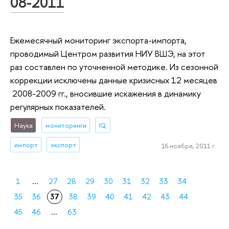
08-2011
Ежемесячный мониторинг экспорта-импорта,
проводимый Центром развития НИУ ВШЭ, на этот
раз составлен по уточненной методике. Из сезонной
коррекции исключены данные кризисных 12 месяцев
2008-2009 гг., вносившие искажения в динамику
регулярных показателей.
Наука
мониторинги
IQ
импорт
экспорт
16 ноября, 2011 г.
1
...
27
28
29
30
31
32
33
34
35
36
37
38
39
40
41
42
43
44
45
46
...
63