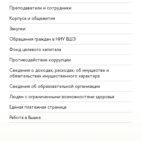
Преподаватели и сотрудники
П
Корпуса и общежития
В
Закупки
П
Обращения граждан в НИУ ВШЭ
А
Фонд целевого капитала
Д
Противодействие коррупции
Ц
Сведения о доходах, расходах, об имуществе и
Б
обязательствах имущественного характера
О
Сведения об образовательной организации
О
Людям с ограниченными возможностями здоровья
Единая платежная страница
Работа в Вышке