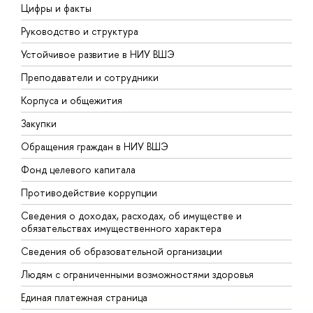
Цифры и факты
Л
Руководство и структура
Д
Устойчивое развитие в НИУ ВШЭ
О
Преподаватели и сотрудники
П
Корпуса и общежития
В
Закупки
П
Обращения граждан в НИУ ВШЭ
А
Фонд целевого капитала
Д
Противодействие коррупции
Ц
Сведения о доходах, расходах, об имуществе и
Б
обязательствах имущественного характера
О
Сведения об образовательной организации
О
Людям с ограниченными возможностями здоровья
Единая платежная страница