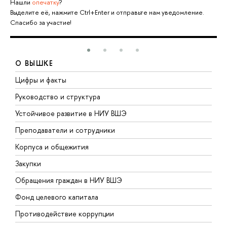
Нашли
опечатку
?
Выделите её, нажмите Ctrl+Enter и отправьте нам уведомление.
Спасибо за участие!
О ВЫШКЕ
Цифры и факты
Л
Руководство и структура
Д
Устойчивое развитие в НИУ ВШЭ
О
Преподаватели и сотрудники
П
Корпуса и общежития
В
Закупки
П
Обращения граждан в НИУ ВШЭ
А
Фонд целевого капитала
Д
Противодействие коррупции
Ц