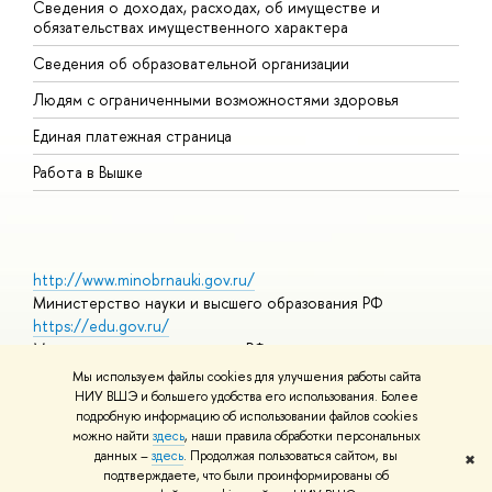
Сведения о доходах, расходах, об имуществе и
Б
обязательствах имущественного характера
О
Сведения об образовательной организации
О
Людям с ограниченными возможностями здоровья
Единая платежная страница
Работа в Вышке
http://www.minobrnauki.gov.ru/
Министерство науки и высшего образования РФ
https://edu.gov.ru/
Министерство просвещения РФ
https://elearning.hse.ru/mooc
Мы используем файлы cookies для улучшения работы сайта
Массовые открытые онлайн-курсы
НИУ ВШЭ и большего удобства его использования. Более
подробную информацию об использовании файлов cookies
можно найти
здесь
, наши правила обработки персональных
данных –
здесь
. Продолжая пользоваться сайтом, вы
✖
© НИУ ВШЭ 1993–2026
Адреса и контакты
Условия
подтверждаете, что были проинформированы об
использования материалов
Политика конфиденциальности
Карта