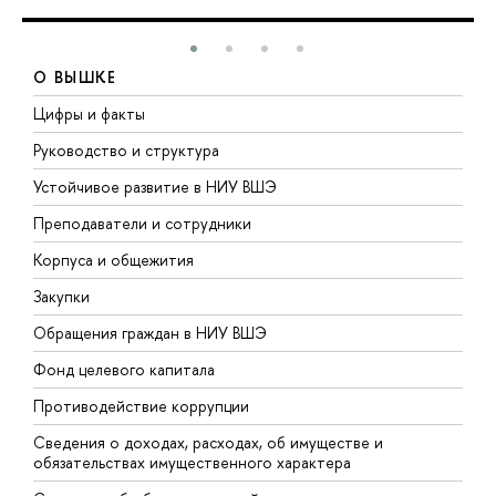
О ВЫШКЕ
Цифры и факты
Л
Руководство и структура
Д
Устойчивое развитие в НИУ ВШЭ
О
Преподаватели и сотрудники
П
Корпуса и общежития
В
Закупки
П
Обращения граждан в НИУ ВШЭ
А
Фонд целевого капитала
Д
Противодействие коррупции
Ц
Сведения о доходах, расходах, об имуществе и
Б
обязательствах имущественного характера
О