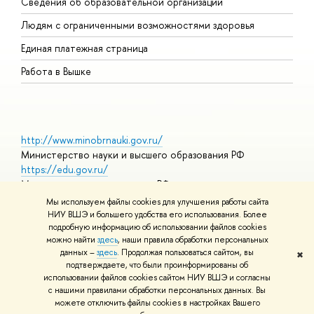
Сведения об образовательной организации
О
Людям с ограниченными возможностями здоровья
Единая платежная страница
Работа в Вышке
http://www.minobrnauki.gov.ru/
Министерство науки и высшего образования РФ
https://edu.gov.ru/
Министерство просвещения РФ
https://elearning.hse.ru/mooc
Мы используем файлы cookies для улучшения работы сайта
Массовые открытые онлайн-курсы
НИУ ВШЭ и большего удобства его использования. Более
подробную информацию об использовании файлов cookies
можно найти
здесь
, наши правила обработки персональных
данных –
здесь
. Продолжая пользоваться сайтом, вы
✖
© НИУ ВШЭ 1993–2026
Адреса и контакты
Условия
подтверждаете, что были проинформированы об
использования материалов
Политика конфиденциальности
Карта
использовании файлов cookies сайтом НИУ ВШЭ и согласны
сайта
с нашими правилами обработки персональных данных. Вы
Шрифты HSE Sans и HSE Slab разработаны в
Школе дизайна НИУ
можете отключить файлы cookies в настройках Вашего
ВШЭ