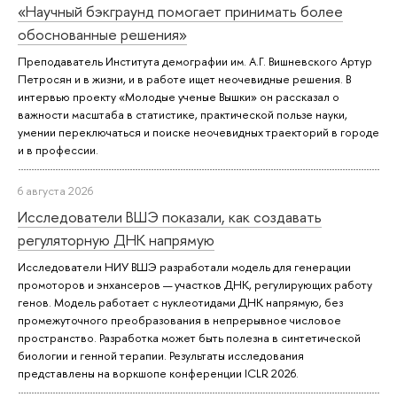
«Научный бэкграунд помогает принимать более
обоснованные решения»
Преподаватель Института демографии им. А.Г. Вишневского Артур
Петросян и в жизни, и в работе ищет неочевидные решения. В
интервью проекту «Молодые ученые Вышки» он рассказал о
важности масштаба в статистике, практической пользе науки,
умении переключаться и поиске неочевидных траекторий в городе
и в профессии.
6 августа 2026
Исследователи ВШЭ показали, как создавать
регуляторную ДНК напрямую
Исследователи НИУ ВШЭ разработали модель для генерации
промоторов и энхансеров — участков ДНК, регулирующих работу
генов. Модель работает с нуклеотидами ДНК напрямую, без
промежуточного преобразования в непрерывное числовое
пространство. Разработка может быть полезна в синтетической
биологии и генной терапии. Результаты исследования
представлены на воркшопе конференции ICLR 2026.