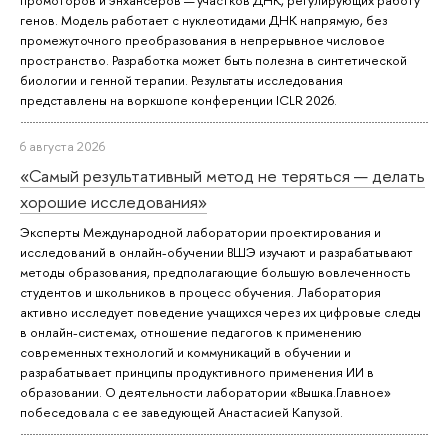
промоторов и энхансеров — участков ДНК, регулирующих работу
генов. Модель работает с нуклеотидами ДНК напрямую, без
промежуточного преобразования в непрерывное числовое
пространство. Разработка может быть полезна в синтетической
биологии и генной терапии. Результаты исследования
представлены на воркшопе конференции ICLR 2026.
6 августа 2026
«Самый результативный метод не теряться — делать
хорошие исследования»
Эксперты Международной лаборатории проектирования и
исследований в онлайн-обучении ВШЭ изучают и разрабатывают
методы образования, предполагающие большую вовлеченность
студентов и школьников в процесс обучения. Лаборатория
активно исследует поведение учащихся через их цифровые следы
в онлайн-системах, отношение педагогов к применению
современных технологий и коммуникаций в обучении и
разрабатывает принципы продуктивного применения ИИ в
образовании. О деятельности лаборатории «Вышка.Главное»
побеседовала с ее заведующей Анастасией Капузой.