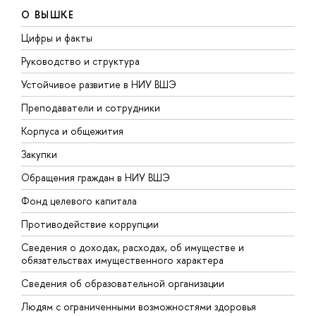
О ВЫШКЕ
Цифры и факты
Л
Руководство и структура
Д
Устойчивое развитие в НИУ ВШЭ
О
Преподаватели и сотрудники
П
Корпуса и общежития
В
Закупки
П
Обращения граждан в НИУ ВШЭ
А
Фонд целевого капитала
Д
Противодействие коррупции
Ц
Сведения о доходах, расходах, об имуществе и
Б
обязательствах имущественного характера
О
Сведения об образовательной организации
О
Людям с ограниченными возможностями здоровья