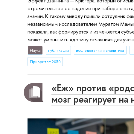
Эффект Даннинга — Крюгера, который описывае
стремительное ее падение при наборе опыта
знаний. К такому выводу пришли сотрудник ф
независимым исследователем Муратом Мамыш
показали, как формируется и изменяется субъ
может уменьшить «долину отчаяния» для учен
Наука
публикации
исследования и аналитика
П
Приоритет 2030
«Еж» против «родс
мозг реагирует на