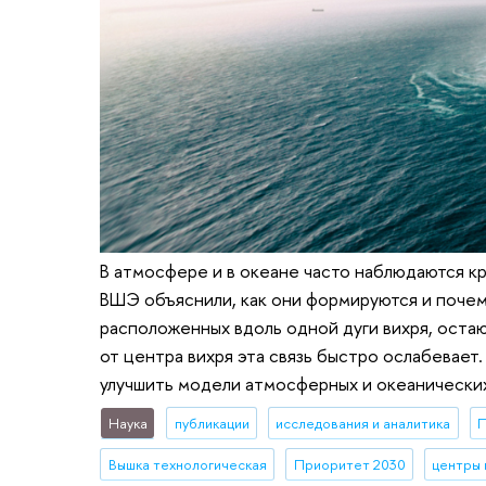
В атмосфере и в океане часто наблюдаются к
ВШЭ объяснили, как они формируются и почему
расположенных вдоль одной дуги вихря, остаю
от центра вихря эта связь быстро ослабевает
улучшить модели атмосферных и океанических т
Наука
публикации
исследования и аналитика
П
Вышка технологическая
Приоритет 2030
центры