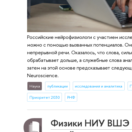
Российские нейрофизиологи с участием иссле
можно с помощью вызванных потенциалов. Они 
непрерывной речи. Оказалось, что слова, сил
обрабатывает дольше, а служебные слова анал
затем на этой основе предсказывает следующе
Neuroscience.
Наука
публикации
исследования и аналитика
П
Приоритет 2030
РНФ
Физики НИУ ВШЭ в