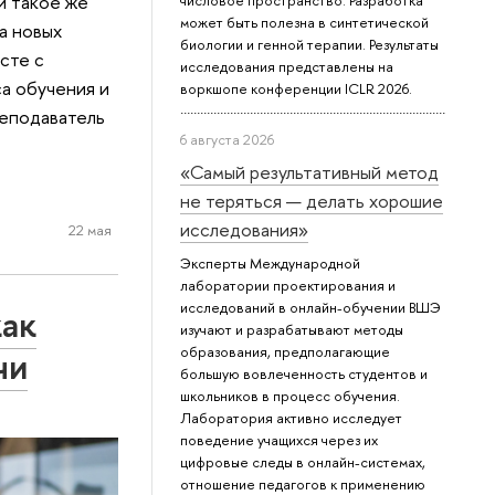
и такое же
числовое пространство. Разработка
может быть полезна в синтетической
а новых
биологии и генной терапии. Результаты
сте с
исследования представлены на
а обучения и
воркшопе конференции ICLR 2026.
реподаватель
6 августа 2026
«Самый результативный метод
не теряться — делать хорошие
исследования»
22 мая
Эксперты Международной
лаборатории проектирования и
исследований в онлайн-обучении ВШЭ
как
изучают и разрабатывают методы
чи
образования, предполагающие
большую вовлеченность студентов и
школьников в процесс обучения.
Лаборатория активно исследует
поведение учащихся через их
цифровые следы в онлайн-системах,
отношение педагогов к применению