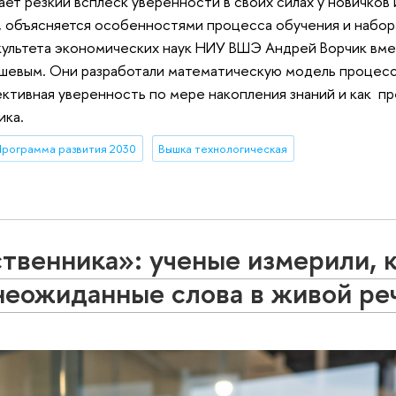
т резкий всплеск уверенности в своих силах у новичков 
, объясняется особенностями процесса обучения и набор
акультета экономических наук НИУ ВШЭ Андрей Ворчик вме
евым. Они разработали математическую модель процесс
ективная уверенность по мере накопления знаний и как п
ика.
рограмма развития 2030
Вышка технологическая
твенника»: ученые измерили, 
 неожиданные слова в живой ре