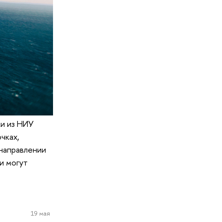
ки из НИУ
чках,
 направлении
и могут
19 мая