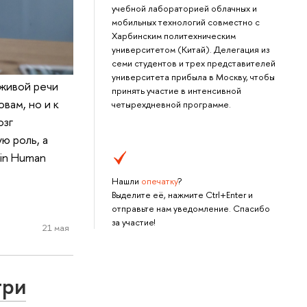
учебной лабораторией облачных и
мобильных технологий совместно с
Харбинским политехническим
университетом (Китай). Делегация из
семи студентов и трех представителей
университета прибыла в Москву, чтобы
 живой речи
принять участие в интенсивной
вам, но и к
четырехдневной программе.
озг
ю роль, а
 in Human
Нашли
опечатку
?
Выделите её, нажмите Ctrl+Enter и
отправьте нам уведомление. Спасибо
за участие!
21 мая
три