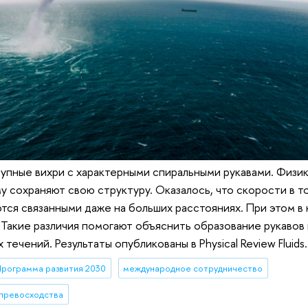
рупные вихри с характерными спиральными рукавами. Физи
 сохраняют свою структуру. Оказалось, что скорости в то
тся связанными даже на больших расстояниях. При этом в
. Такие различия помогают объяснить образование рукавов 
ечений. Результаты опубликованы в Physical Review Fluids.
рограмма развития 2030
международное сотрудничество
 превосходства