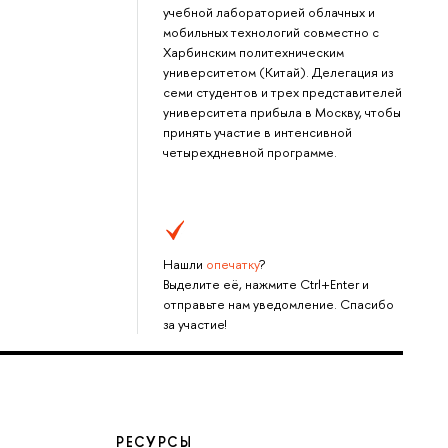
учебной лабораторией облачных и
мобильных технологий совместно с
Харбинским политехническим
университетом (Китай). Делегация из
семи студентов и трех представителей
университета прибыла в Москву, чтобы
принять участие в интенсивной
четырехдневной программе.
Нашли
опечатку
?
Выделите её, нажмите Ctrl+Enter и
отправьте нам уведомление. Спасибо
за участие!
РЕСУРСЫ