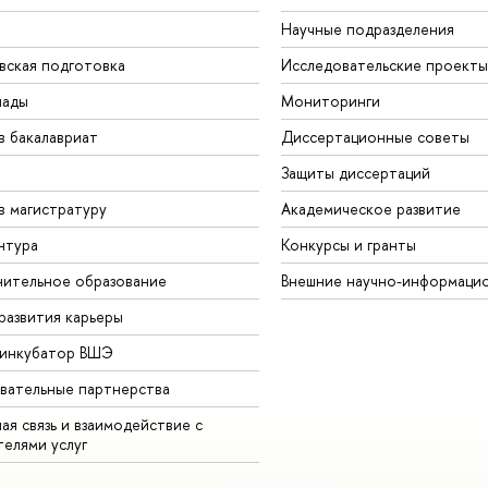
Научные подразделения
вская подготовка
Исследовательские проекты
иады
Мониторинги
в бакалавриат
Диссертационные советы
Защиты диссертаций
в магистратуру
Академическое развитие
нтура
Конкурсы и гранты
ительное образование
Внешние научно-информаци
развития карьеры
-инкубатор ВШЭ
вательные партнерства
ая связь и взаимодействие с
телями услуг