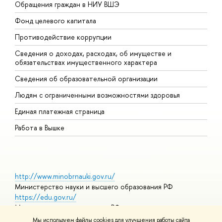
Обращения граждан в НИУ ВШЭ
А
Фонд целевого капитала
Д
Противодействие коррупции
Ц
Сведения о доходах, расходах, об имуществе и
Б
обязательствах имущественного характера
О
Сведения об образовательной организации
О
Людям с ограниченными возможностями здоровья
Единая платежная страница
Работа в Вышке
http://www.minobrnauki.gov.ru/
Министерство науки и высшего образования РФ
https://edu.gov.ru/
Министерство просвещения РФ
https://elearning.hse.ru/mooc
Мы используем файлы cookies для улучшения работы сайта