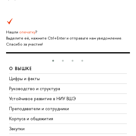
Нашли
опечатку
?
Выделите её, нажмите Ctrl+Enter и отправьте нам уведомление.
Спасибо за участие!
О ВЫШКЕ
Цифры и факты
Л
Руководство и структура
Д
Устойчивое развитие в НИУ ВШЭ
О
Преподаватели и сотрудники
П
Корпуса и общежития
В
Закупки
П