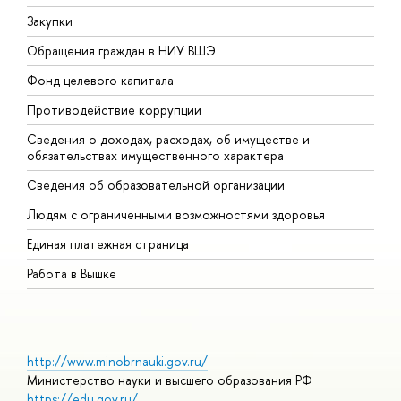
Закупки
П
Обращения граждан в НИУ ВШЭ
А
Фонд целевого капитала
Д
Противодействие коррупции
Ц
Сведения о доходах, расходах, об имуществе и
Б
обязательствах имущественного характера
О
Сведения об образовательной организации
О
Людям с ограниченными возможностями здоровья
Единая платежная страница
Работа в Вышке
http://www.minobrnauki.gov.ru/
Министерство науки и высшего образования РФ
https://edu.gov.ru/