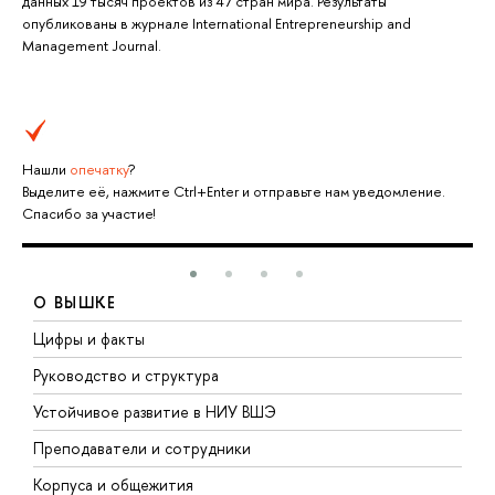
данных 19 тысяч проектов из 47 стран мира. Результаты
опубликованы в журнале International Entrepreneurship and
Management Journal.
Нашли
опечатку
?
Выделите её, нажмите Ctrl+Enter и отправьте нам уведомление.
Спасибо за участие!
О ВЫШКЕ
Цифры и факты
Л
Руководство и структура
Д
Устойчивое развитие в НИУ ВШЭ
О
Преподаватели и сотрудники
П
Корпуса и общежития
В