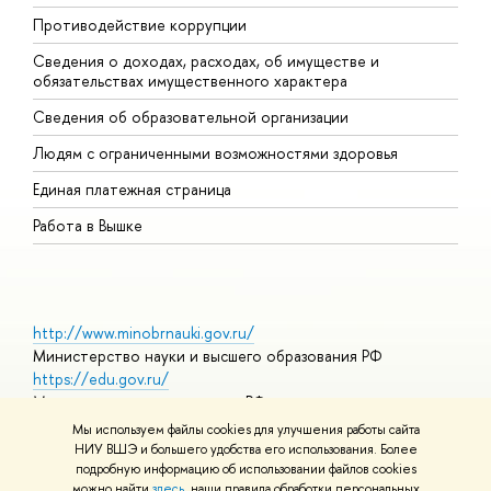
Противодействие коррупции
Ц
Сведения о доходах, расходах, об имуществе и
Б
обязательствах имущественного характера
О
Сведения об образовательной организации
О
Людям с ограниченными возможностями здоровья
Единая платежная страница
Работа в Вышке
http://www.minobrnauki.gov.ru/
Министерство науки и высшего образования РФ
https://edu.gov.ru/
Министерство просвещения РФ
https://elearning.hse.ru/mooc
Мы используем файлы cookies для улучшения работы сайта
Массовые открытые онлайн-курсы
НИУ ВШЭ и большего удобства его использования. Более
подробную информацию об использовании файлов cookies
можно найти
здесь
, наши правила обработки персональных