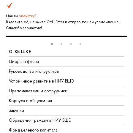
Нашли
опечатку
?
Выделите её, нажмите Ctrl+Enter и отправьте нам уведомление.
Спасибо за участие!
О ВЫШКЕ
Цифры и факты
Л
Руководство и структура
Д
Устойчивое развитие в НИУ ВШЭ
О
Преподаватели и сотрудники
П
Корпуса и общежития
В
Закупки
П
Обращения граждан в НИУ ВШЭ
А
Фонд целевого капитала
Д